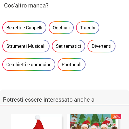
Cos'altro manca?
Berretti e Cappelli
Occhiali
Trucchi
Strumenti Musicali
Set tematici
Divertenti
Cerchietti e coroncine
Photocall
Potresti essere interessato anche a
-30%