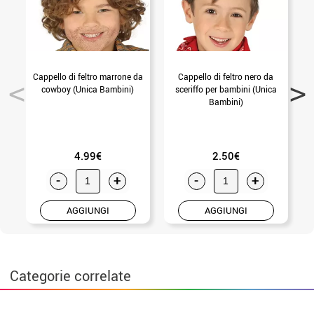
Cappello di feltro marrone da
Cappello di feltro nero da
C
cowboy (Unica Bambini)
sceriffo per bambini (Unica
Bambini)
4.99€
2.50€
-
+
-
+
AGGIUNGI
AGGIUNGI
Categorie correlate