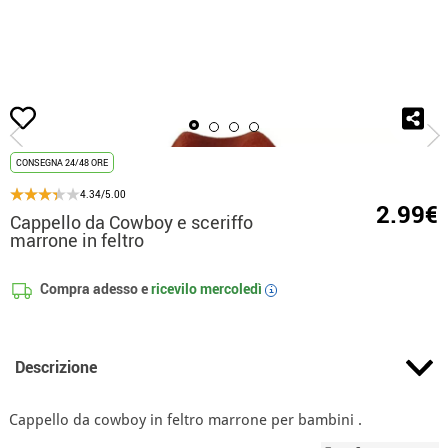
Inizio
Accessori
Berretti e Cappelli
Cappello da Cowboy e sceriffo marrone 
CONSEGNA 24/48 ORE
4.34/5.00
2.99€
Cappello da Cowboy e sceriffo
marrone in feltro
Compra adesso e
ricevilo
mercoledì
i
Descrizione
Cappello da cowboy in feltro marrone per bambini .