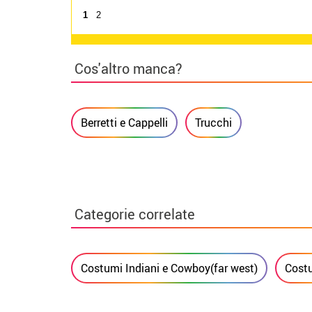
1
2
Cos'altro manca?
Berretti e Cappelli
Trucchi
Categorie correlate
Costumi Indiani e Cowboy(far west)
Cost