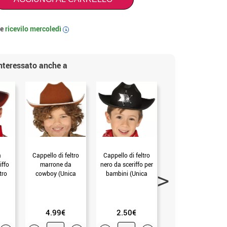
 e
ricevilo
mercoledì
i
interessato anche a
a
Cappello di feltro
Cappello di feltro
Cappello da
iffo
marrone da
nero da sceriffo per
cowboy feltro per
tro
cowboy (Unica
bambini (Unica
bambini (Unica
ni)
Bambini)
Bambini)
Bambini)
4.99€
2.50€
3.50€