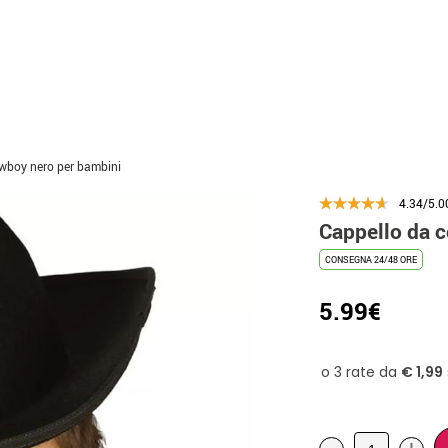
wboy nero per bambini
4.34/5.0
Cappello da 
CONSEGNA 24/48 ORE
5.99€
-