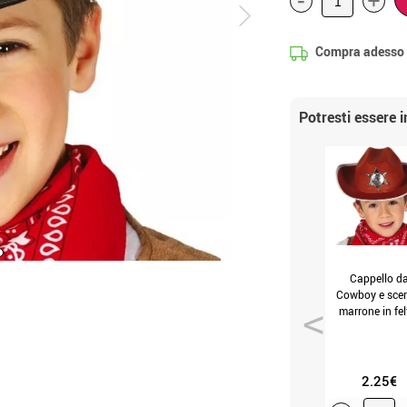
+
Compra adesso
Potresti essere 
Cappello d
Cowboy e scer
marrone in fel
(Unica Bambi
2.25€