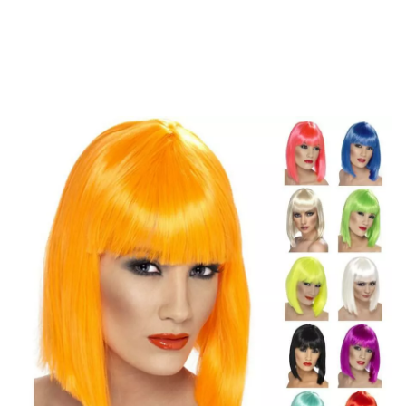
Inizio
Accessori
Parrucche
parrucche capelli corti
Parrucca a pelo med