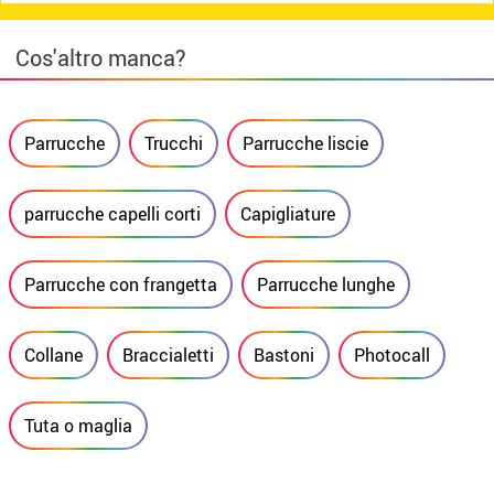
Cos'altro manca?
Parrucche
Trucchi
Parrucche liscie
parrucche capelli corti
Capigliature
Parrucche con frangetta
Parrucche lunghe
Collane
Braccialetti
Bastoni
Photocall
Tuta o maglia