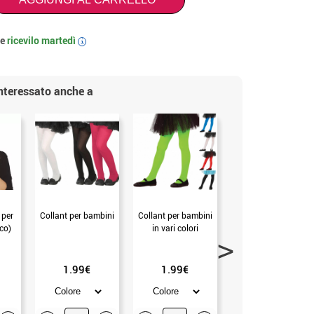
 e
ricevilo
martedì
i
interessato anche a
 per
Collant per bambini
Collant per bambini
Collant per bambini
co)
in vari colori
in vari colori
1.99€
1.99€
3.50€