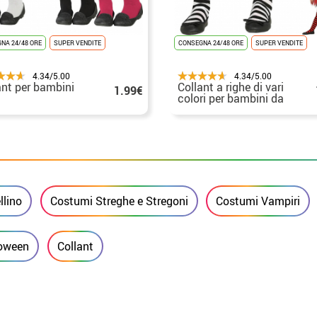
NA 24/48 ORE
SUPER VENDITE
CONSEGNA 24/48 ORE
SUPER VENDITE
4.34/5.00
4.34/5.00
ant per bambini
Collant a righe di vari
1.99€
colori per bambini da
5 a 9 anni
lino
Costumi Streghe e Stregoni
Costumi Vampiri
loween
Collant