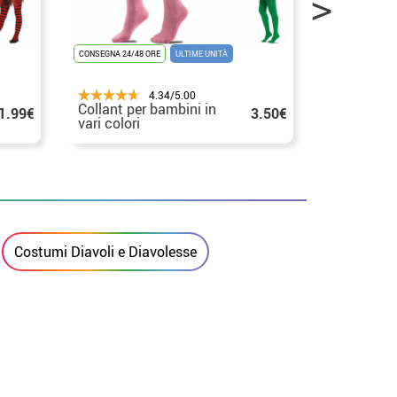
CONSEGNA 24/48 ORE
ULTIME UNITÀ
CONSEGNA 24/48
4.34/5.00
Collant per bambini in
Collant a r
1.99€
3.50€
vari colori
donna
Costumi Diavoli e Diavolesse