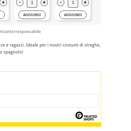
+
-
+
-
+
-
+
AGGIUNGI
AGGIUNGI
AGGIUNGI
ricante/responsabile
e e ragazzi. Ideale per i nostri costumi di streghe,
io spagnolo!