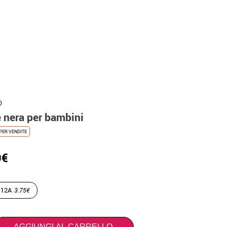
0
e nera per bambini
PER VENDITE
9€
-12A
3.75€
AGGIUNGI AL CARRELLO