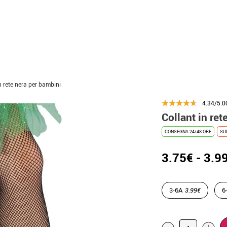
n rete nera per bambini
4.34/5.0
Collant in ret
CONSEGNA 24/48 ORE
SU
3.75€ - 3.9
3-6A
3.99€
6