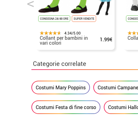
CONSEGNA 24/48 ORE
SUPER VENDITE
CONSEG
4.34/5.00
Collant per bambini in
Coll
1.99€
vari colori
Categorie correlate
Costumi Mary Poppins
Costumi Campanel
Costumi Festa di fine corso
Costumi Hal