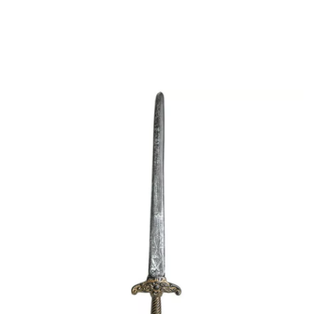
Inizio
Accessori
Armi
Spade e Scudi
Spada medievale di 86 cm