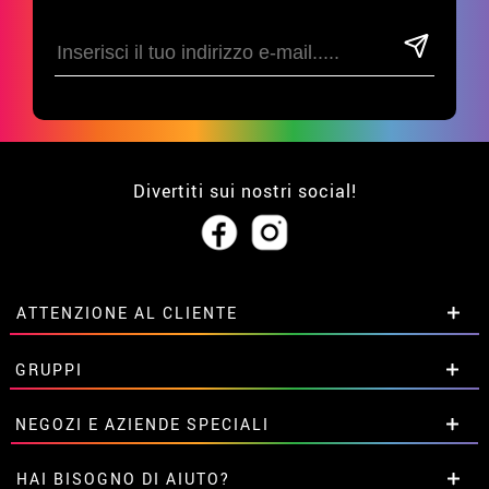
Divertiti sui nostri social!
ATTENZIONE AL CLIENTE
• Su di noi
GRUPPI
• Condizioni di vendita
• Avviso legale
privacy
Sconti speciali per gruppi.
NEGOZI E AZIENDE SPECIALI
• Attenzione al cliente
Contattaci qui
• Utilizzo dei cookies
Sconti speciali per gruppi.
HAI BISOGNO DI AIUTO?