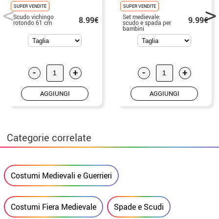
SUPER VENDITE
SUPER VENDITE
Scudo vichingo
Set medievale:
8.99€
9.99€
rotondo 61 cm
scudo e spada per
bambini
-
+
-
+
AGGIUNGI
AGGIUNGI
Categorie correlate
Costumi Medievali e Guerrieri
Costumi Fiera Medievale
Spade e Scudi