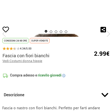
Inizio
Accessori
accessori testa
Cerchietti e coroncine
Fascia con fio
CONSEGNA 24/48 ORE
SUPER VENDITE
4.34/5.00
2.99€
Fascia con fiori bianchi
Vedi Costumi donna hippie
Compra adesso e
ricevilo
giovedi
i
Descrizione
Fascia o nastro con fiori bianchi. Perfetto per farti andare