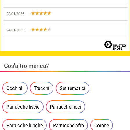
28/01/2026
24/01/2026
Cos'altro manca?
Occhiali
Trucchi
Set tematici
Parrucche liscie
Parrucche ricci
Parrucche lunghe
Parrucche afro
Corone