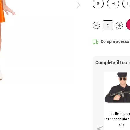
S
M
L
-
+
Compra adesso
Completa il tuo 
Fucile nero c
cannocchiale d
cm