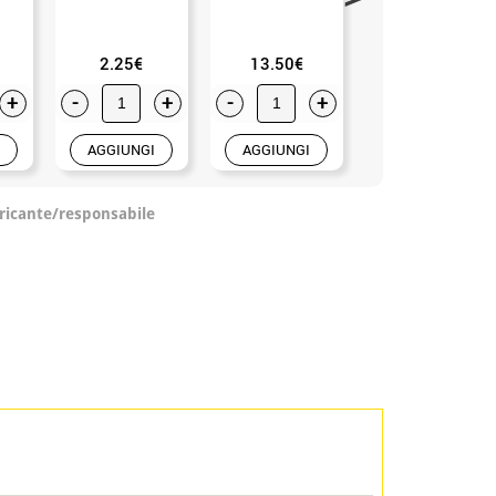
2.25€
13.50€
8.99€
+
-
+
-
+
-
+
AGGIUNGI
AGGIUNGI
AGGIUNGI
ricante/responsabile