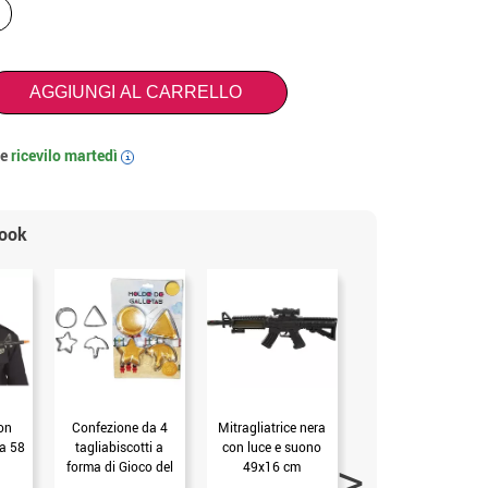
AGGIUNGI AL CARRELLO
 e
ricevilo
martedì
i
look
on
Confezione da 4
Mitragliatrice nera
Attacco militare
a 58
tagliabiscotti a
con luce e suono
Fucile 59 centimetri
forma di Gioco del
49x16 cm
calamaro