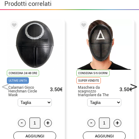
Prodotti correlati
CONSEGNA 24/48 ORE
CONSEGNA 5/6 GIORNI
ULTIME UNITÀ
SUPER VENDITE
Calamari Gioco
Maschera da
3.50€
3.50€
Henchman Circle
scagnozzo
Mask
triangolare da The
Game
-
+
-
+
AGGIUNGI
AGGIUNGI