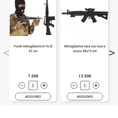
Fucile mitragliatore m-16 di
Mitragliatrice nera con luce e
52 cm
suono 49x16 cm
7.50€
13.50€
-
+
-
+
AGGIUNGI
AGGIUNGI