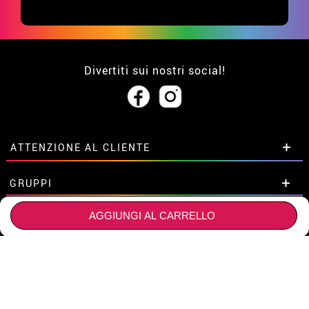
Divertiti sui nostri social!
ATTENZIONE AL CLIENTE
• Su di noi
GRUPPI
• Condizioni di vendita
• Avviso legale
privacy
AGGIUNGI AL CARRELLO
Sconti speciali per gruppi.
NEGOZI E AZIENDE SPECIALI
• Attenzione al cliente
Contattaci qui
• Utilizzo dei cookies
Sconti speciali per gruppi.
HAI BISOGNO DI AIUTO?
•
Impostazioni dei cookie
Contattaci qui
Non ho ancora fatto l'ordine
ACQUISTI SICURI:
Ho gia realizzato l’ordine