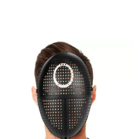
Inizio
Accessori
Maschere
Maschera del Cerchio degli Scagnozzi da The