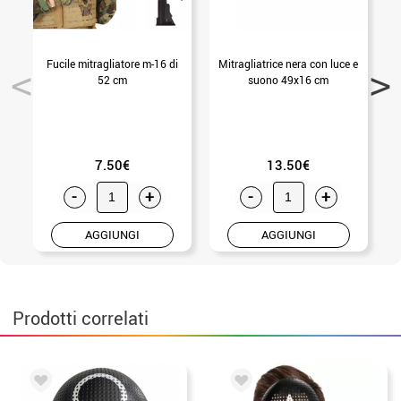
Fucile mitragliatore m-16 di
Mitragliatrice nera con luce e
52 cm
suono 49x16 cm
7.50€
13.50€
-
+
-
+
AGGIUNGI
AGGIUNGI
Prodotti correlati