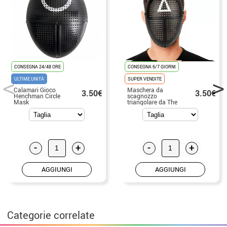
CONSEGNA 24/48 ORE
CONSEGNA 6/7 GIORNI
ULTIME UNITÀ
SUPER VENDITE
Calamari Gioco
Maschera da
3.50€
3.50€
Henchman Circle
scagnozzo
Mask
triangolare da The
Game
-
+
-
+
AGGIUNGI
AGGIUNGI
Categorie correlate