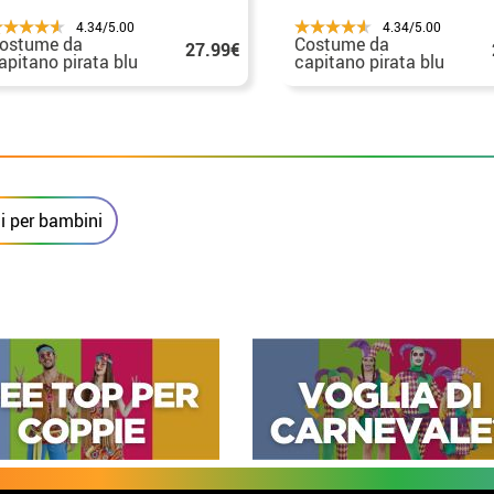
4.34/5.00
4.34/5.00
ostume da
Costume da
27.99€
apitano pirata blu
capitano pirata blu
er donna
per bambini
 per bambini