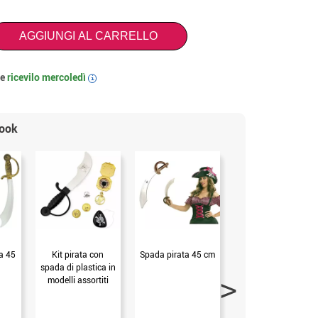
AGGIUNGI AL CARRELLO
 e
ricevilo
mercoledì
i
look
a 45
Kit pirata con
Spada pirata 45 cm
Toppa dei pirati
spada di plastica in
con teschio
modelli assortiti
(Senza Taglia)