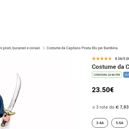
 pirati, bucaneri e corsari
Costume da Capitano Pirata Blu per Bambina
4.34/5.0
Costume da C
CONSEGNA 24/48 ORE
UL
23.50€
3-4A
5-6A