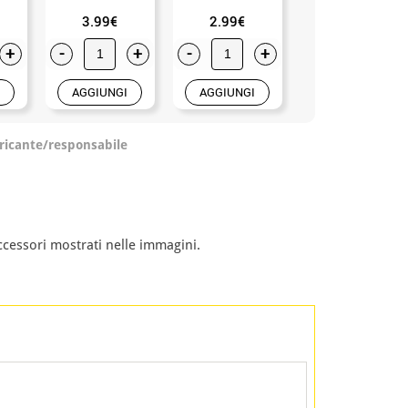
3.99€
2.99€
2.99€
+
-
+
-
+
-
+
AGGIUNGI
AGGIUNGI
AGGIUNGI
ricante/responsabile
ccessori mostrati nelle immagini.