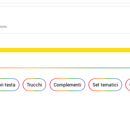
ione.
ri testa
Trucchi
Complementi
Set tematici