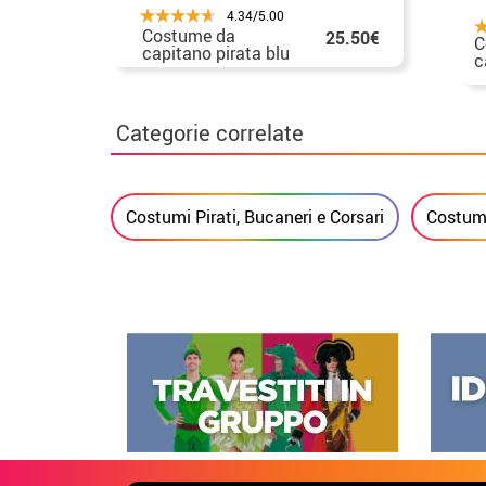
4.34/5.00
Costume da
25.50€
C
capitano pirata blu
c
per bambini
p
Categorie correlate
Costumi Pirati, Bucaneri e Corsari
Costumi