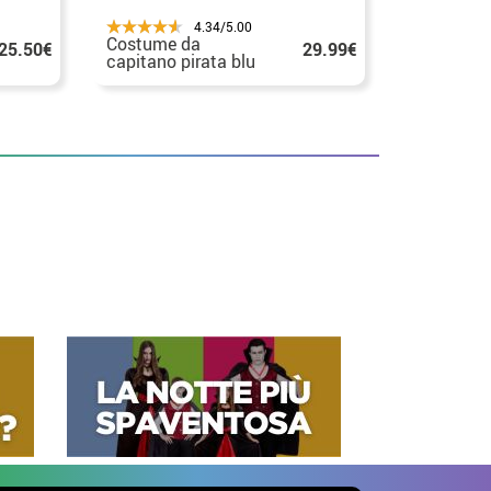
4.34/5.00
Costume da
25.50€
29.99€
capitano pirata blu
per uomo