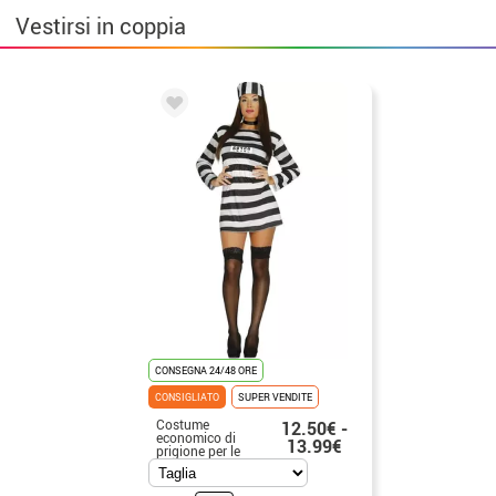
Vestirsi in coppia
CONSEGNA 24/48 ORE
CONSIGLIATO
SUPER VENDITE
Costume
12.50€ -
economico di
13.99€
prigione per le
donne