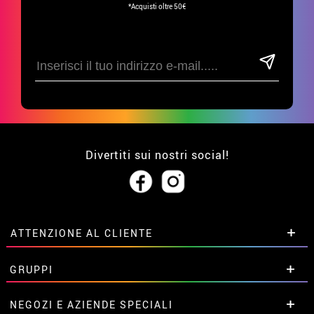
*Acquisti oltre 50€
Divertiti sui nostri social!
ATTENZIONE AL CLIENTE
• Su di noi
GRUPPI
• Condizioni di vendita
• Avviso legale
privacy
Sconti speciali per gruppi.
NEGOZI E AZIENDE SPECIALI