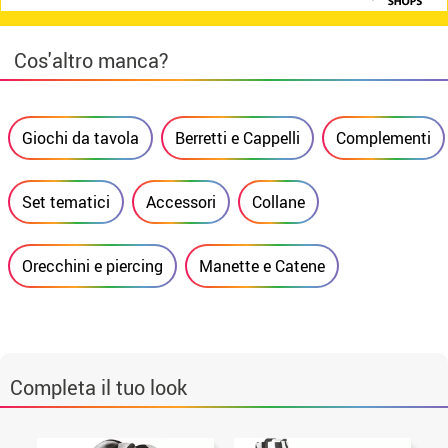
Cos'altro manca?
Giochi da tavola
Berretti e Cappelli
Complementi
Set tematici
Accessori
Collane
Orecchini e piercing
Manette e Catene
Completa il tuo look