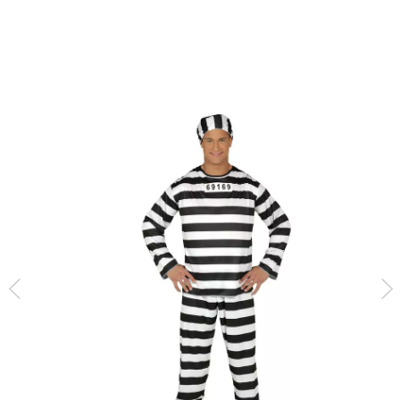
Inizio
Costumi
Costumi da prigioniero
Costume da detenuto per uomo