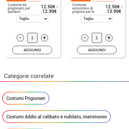
Costume da
Costume
12.50€ -
12.50€ -
prigioniero per
economico di
12.99€
13.99€
bambini
prigione per le
donne
-
+
-
+
AGGIUNGI
AGGIUNGI
Categorie correlate
Costumi Prigionieri
Costumi Addio al celibato e nubilato, matrimonio