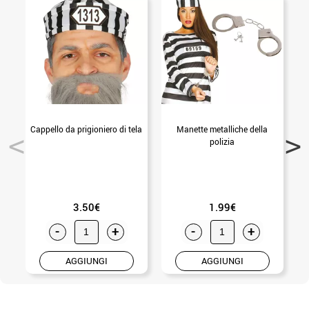
Cappello da prigioniero di tela
Manette metalliche della
S
polizia
3.50€
1.99€
-
+
-
+
AGGIUNGI
AGGIUNGI