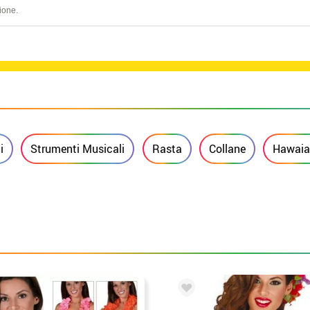
ione.
i
Strumenti Musicali
Rasta
Collane
Hawai