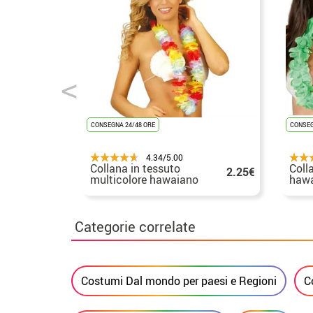
CONSEGNA 24/48 ORE
CONSEG
4.34/5.00
Collana in tessuto
Coll
2.25€
multicolore hawaiano
hawa
assor
Categorie correlate
Costumi Dal mondo per paesi e Regioni
C