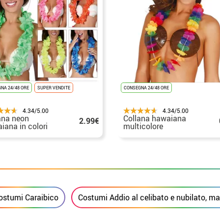
NA 24/48 ORE
SUPER VENDITE
CONSEGNA 24/48 ORE
4.34/5.00
4.34/5.00
ana neon
Collana hawaiana
2.99€
iana in colori
multicolore
titi
ostumi Caraibico
Costumi Addio al celibato e nubilato, m