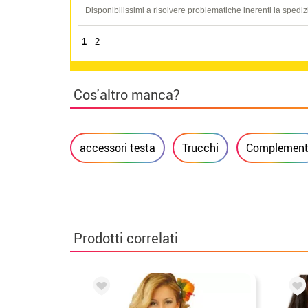
Disponibilissimi a risolvere problematiche inerenti la spediz
1
2
Cos'altro manca?
accessori testa
Trucchi
Complement
Prodotti correlati