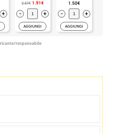
1.91€
1.50€
0.99€
2.57€
+
-
+
-
+
-
+
AGGIUNGI
AGGIUNGI
AGGIUNGI
ricante/responsabile