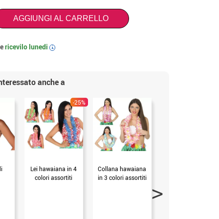
AGGIUNGI AL CARRELLO
 e
ricevilo
lunedi
i
interessato anche a
-25%
i
Lei hawaiana in 4
Collana hawaiana
Collana di lei o
colori assortiti
in 3 colori assortiti
hawaiana in 3
colori assortiti