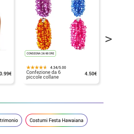
CONSEGNA 24/48 ORE
CONSEGNA 24/48
4.34/5.00
Confezione da 6
Grande co
0.99€
4.50€
piccole collane
hawaiana 
Hawaii in vari colori
vari colori
atrimonio
Costumi Festa Hawaiana