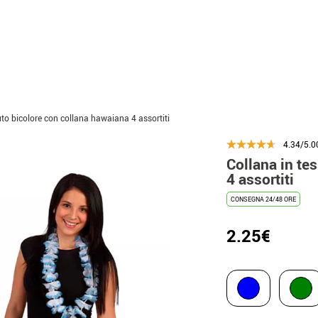
uto bicolore con collana hawaiana 4 assortiti
4.34/5.0
Collana in te
4 assortiti
CONSEGNA 24/48 ORE
2.25€