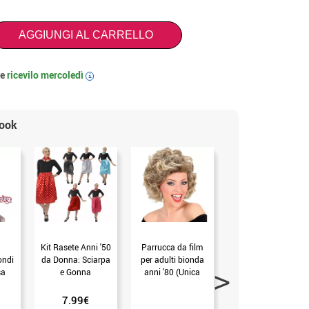
AGGIUNGI AL CARRELLO
 e
ricevilo
mercoledì
i
look
Kit Rasete Anni '50
Parrucca da film
Kit o Costume anni
ondi
da Donna: Sciarpa
per adulti bionda
'50 in vari colori per
sa
e Gonna
anni '80 (Unica
donna: Gonna e
Adulto)
Sciarpa
7.99€
8.99€