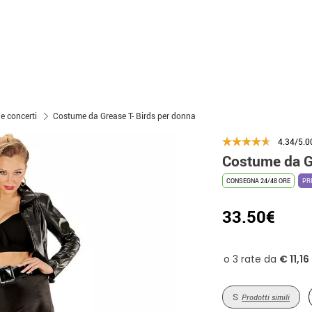
 e concerti
Costume da Grease T- Birds per donna
4.34/5.0
Costume da G
CONSEGNA 24/48 ORE
PR
33.50€
S
Prodotti simili