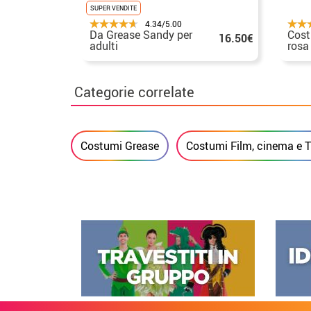
SUPER VENDITE
4.34/5.00
Da Grease Sandy per
Cost
16.50€
adulti
rosa
Categorie correlate
Costumi Grease
Costumi Film, cinema e 