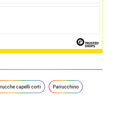
rucche capelli corti
Parrucchino