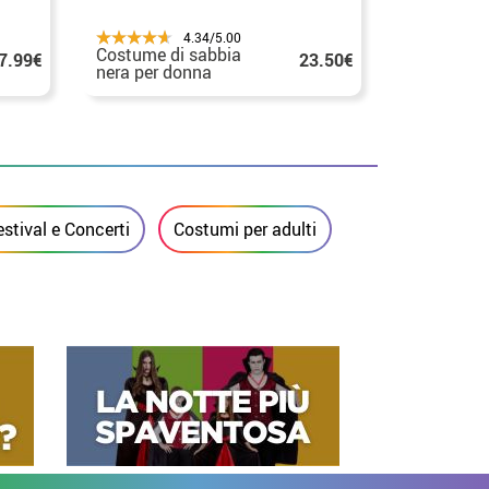
4.34/5.00
Kit o Cos
Costume di sabbia
7.99€
23.50€
'50 in vari
nera per donna
donna: Go
Sciarpa
stival e Concerti
Costumi per adulti