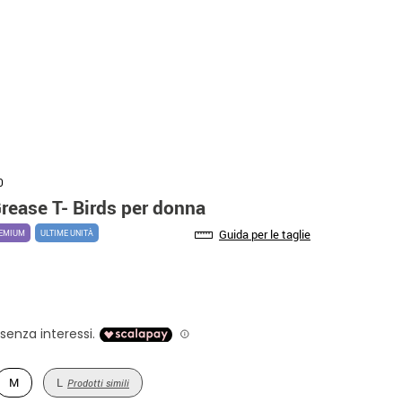
0
rease T- Birds per donna
Guida per le taglie
EMIUM
ULTIME UNITÀ
M
L
Prodotti simili