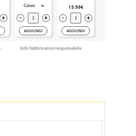
15.99€
+
-
+
-
+
-
+
AGGIUNGI
AGGIUNGI
AGGIUNGI
a
Info fabbricante/responsabile