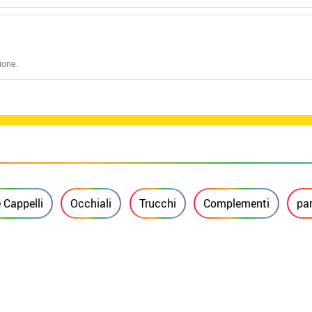
ione.
e Cappelli
Occhiali
Trucchi
Complementi
par