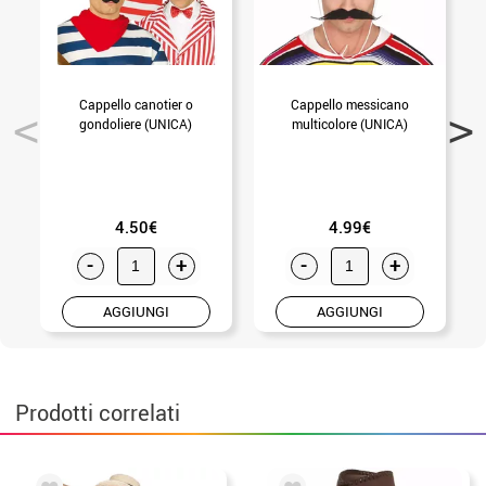
Cappello canotier o
Cappello messicano
gondoliere (UNICA)
multicolore (UNICA)
p
4.50€
4.99€
-
+
-
+
AGGIUNGI
AGGIUNGI
Prodotti correlati