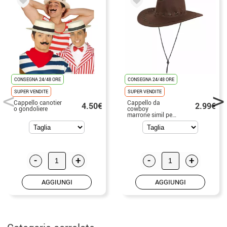
CONSEGNA 24/48 ORE
CONSEGNA 24/48 ORE
SUPER VENDITE
SUPER VENDITE
Cappello canotier
Cappello da
4.50€
2.99€
o gondoliere
cowboy
marrone simil pelle
-
+
-
+
AGGIUNGI
AGGIUNGI