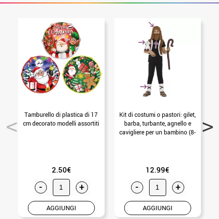
Tamburello di plastica di 17
Kit di costumi o pastori: gilet,
T
cm decorato modelli assortiti
barba, turbante, agnello e
cavigliere per un bambino (8-
10A)
2.50€
12.99€
-
+
-
+
AGGIUNGI
AGGIUNGI