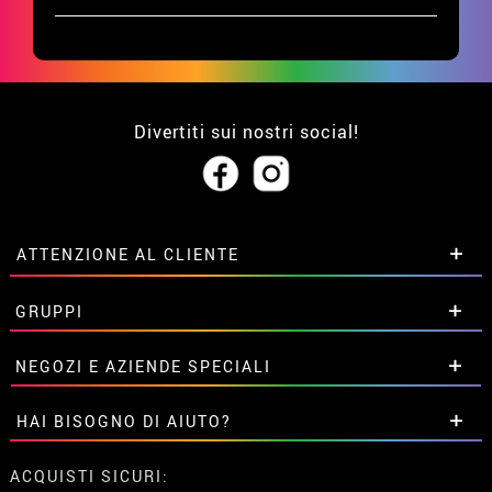
Divertiti sui nostri social!
ATTENZIONE AL CLIENTE
• Su di noi
GRUPPI
• Condizioni di vendita
• Avviso legale
privacy
Sconti speciali per gruppi.
NEGOZI E AZIENDE SPECIALI
• Attenzione al cliente
Contattaci qui
• Utilizzo dei cookies
Sconti speciali per gruppi.
HAI BISOGNO DI AIUTO?
•
Impostazioni dei cookie
Contattaci qui
Non ho ancora fatto l'ordine
ACQUISTI SICURI: