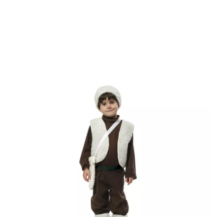
Inizio
Costumi di Natale
Costumi per feste
Costume da pastore bianco e 