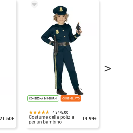
CONSEGNA 3/5 GIORNI
CONSIGLIATO
CONSEGNA 3/5 G
SUPER VENDITE
4.34/5.00
Costume della polizia
Costume d
21.50€
14.99€
per un bambino
donna ec