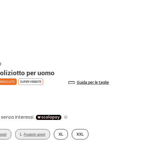
0
oliziotto per uomo
Guida per le taglie
NSIGLIATO
SUPER VENDITE
L
XL
XXL
imili
Prodotti simili