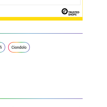
fi
Ciondolo