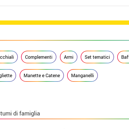
cchiali
Complementi
Armi
Set tematici
Baf
gliette
Manette e Catene
Manganelli
tumi di famiglia