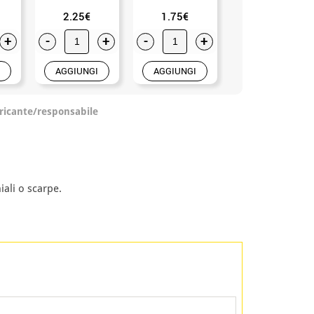
2.25€
1.75€
22.50€
+
-
+
-
+
-
+
AGGIUNGI
AGGIUNGI
AGGIUNGI
ricante/responsabile
ali o scarpe.