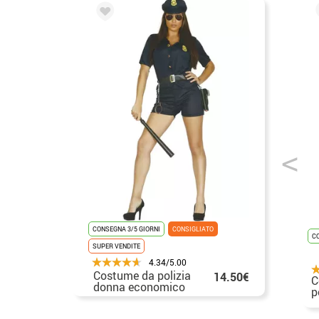
CONSEGNA 3/5 GIORNI
CONSIGLIATO
CO
SUPER VENDITE
4.34/5.00
Costume da polizia
14.50€
C
donna economico
p
p