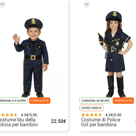
NSEGNA 3/5 GIORNI
CONSIGLIATO
CONSEGNA 24/48 ORE
CONSIGLIATO
SUPER VENDITE
4.34/5.00
4.34/5.00
ostume blu della
Costume di Police
22.50€
olizia per bambini
Girl per bambina
iccoli