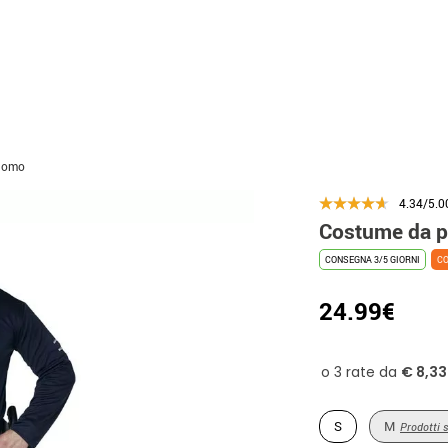
 uomo
4.34/5.0
Costume da p
CONSEGNA 3/5 GIORNI
CO
24.99€
S
M
Prodotti s