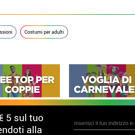
ssioni
Costumi per adulti
€ 5 sul tuo
ndoti alla