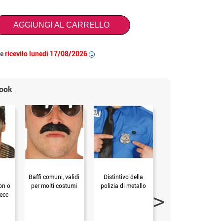
AGGIUNGI AL CARRELLO
 e
ricevilo lunedi 17/08/2026
i
look
Baffi comuni, validi
Distintivo della
Cintura della
on o
per molti costumi
polizia di metallo
polizia con
 ecc
accessori