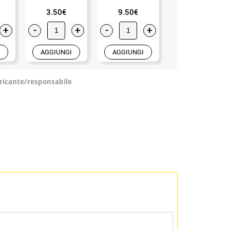
3.50€
9.50€
3.99€
+
-
+
-
+
-
+
AGGIUNGI
AGGIUNGI
AGGIUNGI
ricante/responsabile