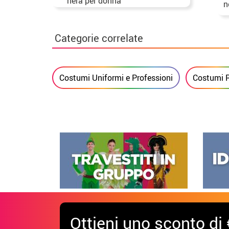
nera per donna
n
Categorie correlate
Costumi Uniformi e Professioni
Costumi R
Ottieni uno sconto di 