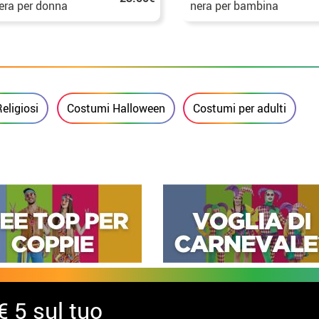
era per donna
nera per bambina
eligiosi
Costumi Halloween
Costumi per adulti
€ 5 sul tuo