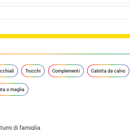
cchiali
Trucchi
Complementi
Calotta da calvo
uta o maglia
tumi di famiglia