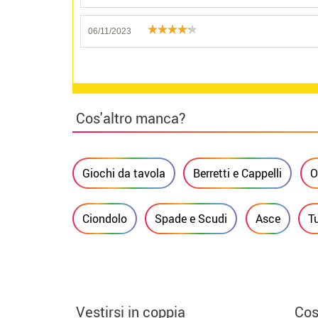
06/11/2023
Cos'altro manca?
Giochi da tavola
Berretti e Cappelli
O
Ciondolo
Spade e Scudi
Asce
T
Vestirsi in coppia
Cos