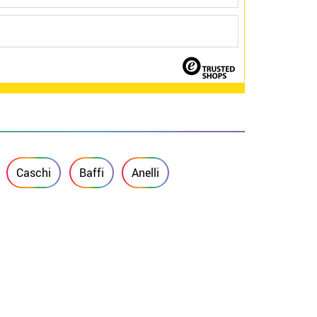
Caschi
Baffi
Anelli