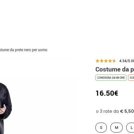
tume da prete nero per uomo
4.34/5.0
Costume da p
CONSEGNA 24/48 ORE
SU
16.50€
S
M
L