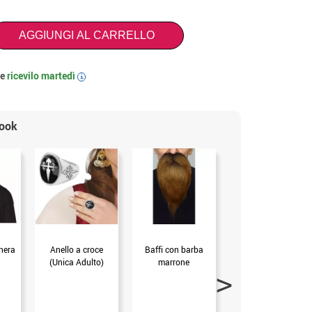
AGGIUNGI AL CARRELLO
 e
ricevilo
martedì
i
look
nera
Anello a croce
Baffi con barba
Corona di rose
(Unica Adulto)
marrone
bianche
(mis.Unica)