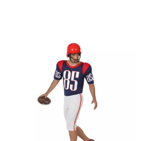
Inizio
Costumi
Costumi Rugby
Costume da rugby per un uomo