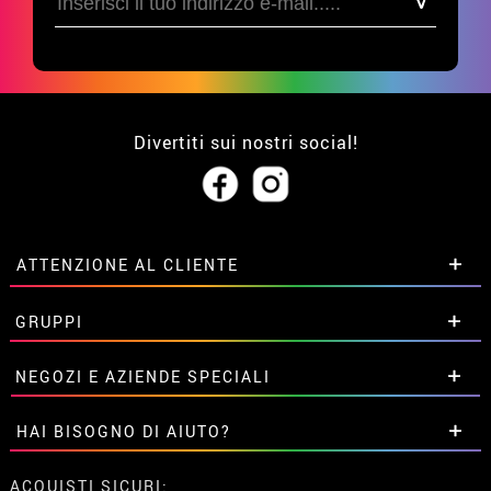
Divertiti sui nostri social!
ATTENZIONE AL CLIENTE
• Su di noi
GRUPPI
• Condizioni di vendita
• Avviso legale
privacy
Sconti speciali per gruppi.
NEGOZI E AZIENDE SPECIALI
• Attenzione al cliente
Contattaci qui
• Utilizzo dei cookies
Sconti speciali per gruppi.
HAI BISOGNO DI AIUTO?
•
Impostazioni dei cookie
Contattaci qui
Non ho ancora fatto l'ordine
ACQUISTI SICURI: