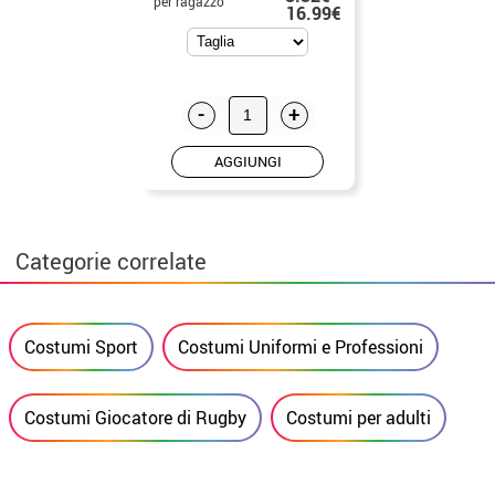
per ragazzo
16.99€
-
+
AGGIUNGI
Categorie correlate
Costumi Sport
Costumi Uniformi e Professioni
Costumi Giocatore di Rugby
Costumi per adulti