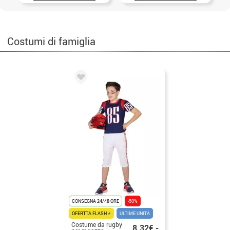
Costumi di famiglia
CONSEGNA 24/48 ORE
-50%
OFERTTA FLASH ⚡
ULTIME UNITÀ
Costume da rugby
8.32€ -