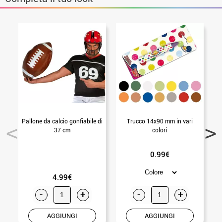
Pallone da calcio gonfiabile di
Trucco 14x90 mm in vari
37 cm
colori
0.99€
4.99€
-
+
-
+
AGGIUNGI
AGGIUNGI