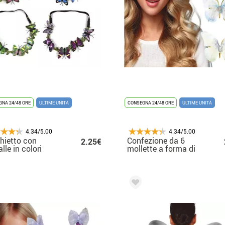
NA 24/48 ORE
ULTIME UNITÀ
CONSEGNA 24/48 ORE
ULTIME UNITÀ
4.34/5.00
4.34/5.00
hietto con
Confezione da 6
2.25€
lle in colori
mollette a forma di
rtiti
farfalla, 5 cm, in
colori assortiti