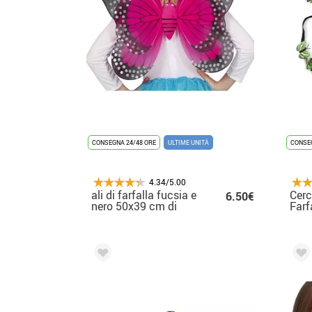
CONSEGNA 24/48 ORE
ULTIME UNITÀ
CONSEG
4.34/5.00
ali di farfalla fucsia e
Cerc
6.50€
nero 50x39 cm di
Farfa
asso