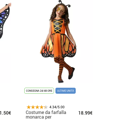
CONSEGNA 24/48 ORE
ULTIME UNITÀ
4.34/5.00
Costume da farfalla
1.50€
18.99€
monarca per
bambina