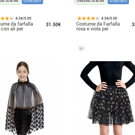
NA 24/48 ORE
ULTIME UNITÀ
CONSEGNA 24/48 ORE
ULTIME UNITÀ
4.34/5.00
4.34/5.00
ume da farfalla
Costume da Farfalla
31.50€
3
 con ali per
rosa e viola per
bine
bambina