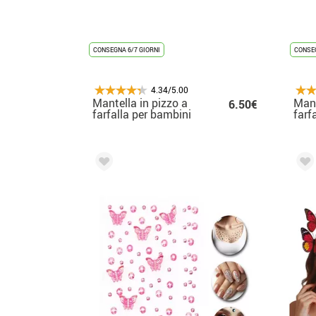
CONSEGNA 6/7 GIORNI
CONSEG
4.34/5.00
Mantella in pizzo a
Mant
6.50€
farfalla per bambini
farf
bam