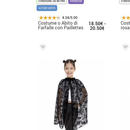
CONSEGNA 24/48 ORE
PREMIUM
CONSEG
ULTIME UNITÀ
4.34/5.00
Costume o Abito di
Cost
18.50€ -
Farfalle con Paillettes
rosa
20.50€
Nere per donna
bam