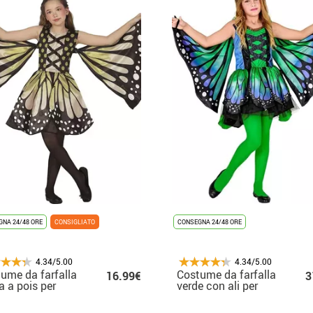
NA 24/48 ORE
CONSIGLIATO
CONSEGNA 24/48 ORE
4.34/5.00
4.34/5.00
ume da farfalla
Costume da farfalla
16.99€
3
la a pois per
verde con ali per
bina
bambina