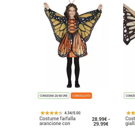
CONSEGNA 24/48 ORE
CONSIGLIATO
CONSEG
4.34/5.00
Costume farfalla
Cost
28.99€ -
arancione con
gial
29.99€
dettagli per bambina
bam