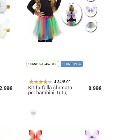
CONSEGNA 24/48 ORE
ULTIME UNITÀ
4.34/5.00
Kit farfalla sfumata
2.99€
8.99€
per bambini: tutù,
fascia per capelli,
bacchetta magica e
ali