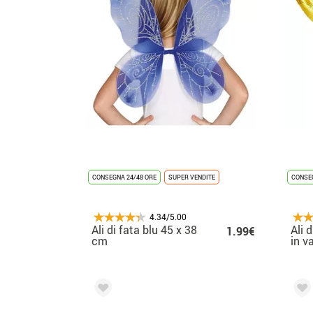
CONSEGNA 24/48 ORE
SUPER VENDITE
CONSEG
4.34/5.00
Ali di fata blu 45 x 38
Ali 
1.99€
cm
in va