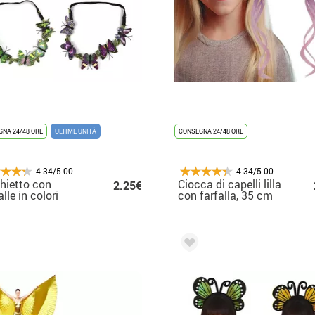
NA 24/48 ORE
ULTIME UNITÀ
CONSEGNA 24/48 ORE
4.34/5.00
4.34/5.00
hietto con
Ciocca di capelli lilla
2.25€
lle in colori
con farfalla, 35 cm
rtiti