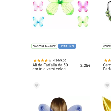
CONSEGNA 24/48 ORE
ULTIME UNITÀ
CONSEG
4.34/5.00
Ali da Farfalla da 50
Cerc
2.25€
cm in diversi colori
Farfa
asso