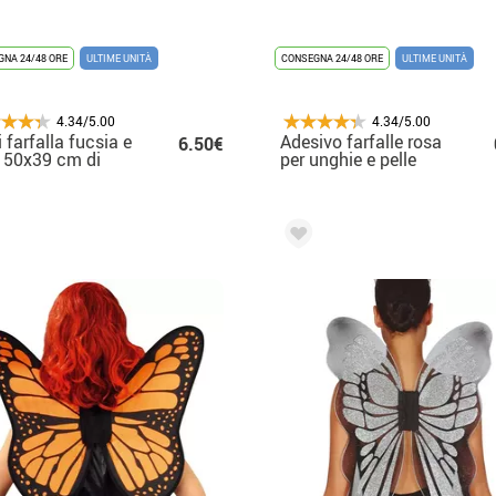
NA 24/48 ORE
ULTIME UNITÀ
CONSEGNA 24/48 ORE
ULTIME UNITÀ
4.34/5.00
4.34/5.00
i farfalla fucsia e
Adesivo farfalle rosa
6.50€
 50x39 cm di
per unghie e pelle