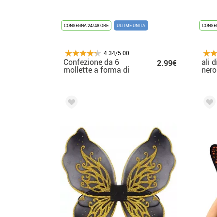
CONSEGNA 24/48 ORE
ULTIME UNITÀ
CONSEG
4.34/5.00
Confezione da 6
ali d
2.99€
mollette a forma di
nero
farfalla, 5 cm, in
colori assortiti