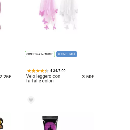
CONSEGNA 24/48 ORE
ULTIME UNITÀ
4.34/5.00
Velo leggero con
2.25€
3.50€
farfalle colori
assortiti