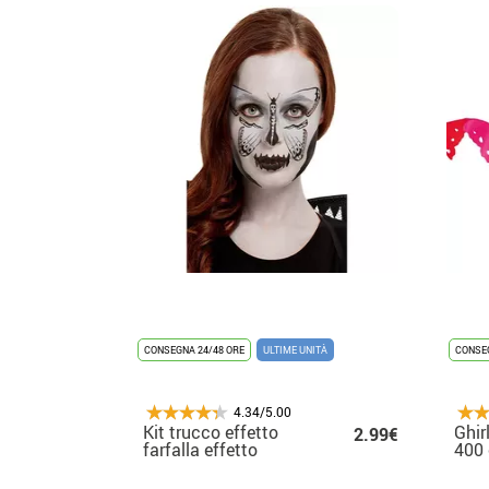
CONSEGNA 24/48 ORE
ULTIME UNITÀ
CONSEG
4.34/5.00
Kit trucco effetto
Ghir
2.99€
farfalla effetto
400
farfalla