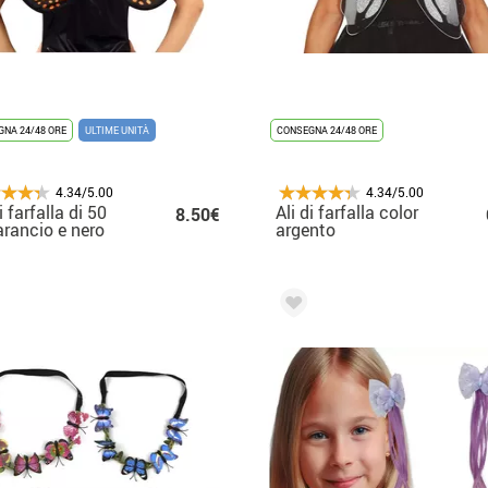
NA 24/48 ORE
ULTIME UNITÀ
CONSEGNA 24/48 ORE
4.34/5.00
4.34/5.00
i farfalla di 50
Ali di farfalla color
8.50€
rancio e nero
argento