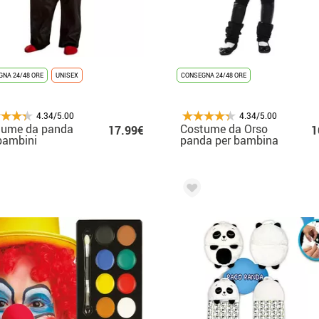
NA 24/48 ORE
UNISEX
CONSEGNA 24/48 ORE
4.34/5.00
4.34/5.00
tume da panda
Costume da Orso
17.99€
1
bambini
panda per bambina