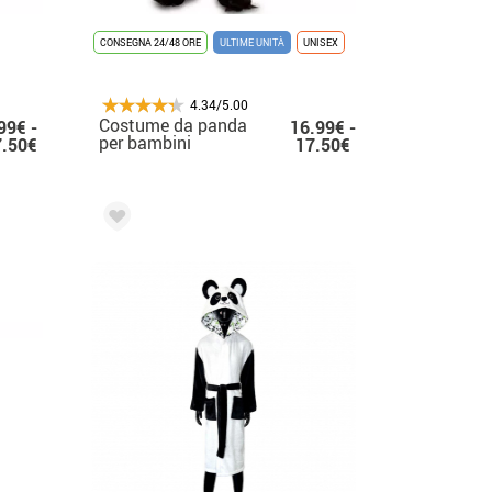
CONSEGNA 24/48 ORE
ULTIME UNITÀ
UNISEX
4.34/5.00
Costume da panda
99€ -
16.99€ -
per bambini
7.50€
17.50€