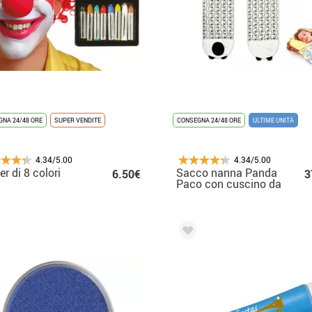
NA 24/48 ORE
SUPER VENDITE
CONSEGNA 24/48 ORE
ULTIME UNITÀ
4.34/5.00
4.34/5.00
er di 8 colori
Sacco nanna Panda
6.50€
3
Paco con cuscino da
180 cm