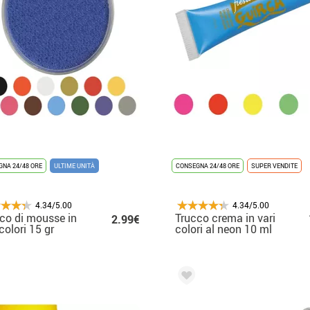
NA 24/48 ORE
ULTIME UNITÀ
CONSEGNA 24/48 ORE
SUPER VENDITE
4.34/5.00
4.34/5.00
co di mousse in
Trucco crema in vari
2.99€
 colori 15 gr
colori al neon 10 ml