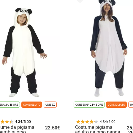
NA 24/48 ORE
CONSIGLIATO
UNISEX
CONSEGNA 24/48 ORE
CONSIGLIATO
U
4.34/5.00
4.34/5.00
tume da pigiama
Costume pigiama
22.50€
25
bambini orso
adulto da orso panda
2