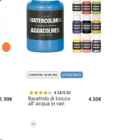
CONSEGNA 24/48 ORE
ULTIME UNITÀ
4.34/5.00
Barattolo di trucco
1.99€
4.50€
all' acqua in vari
colori 28 ml