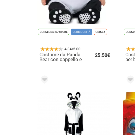
CONSEGNA 24/48 ORE
ULTIME UNITÀ
UNISEX
CONSEG
4.34/5.00
Costume da Panda
Cos
25.50€
Bear con cappello e
per 
coda per neonato e
bambino