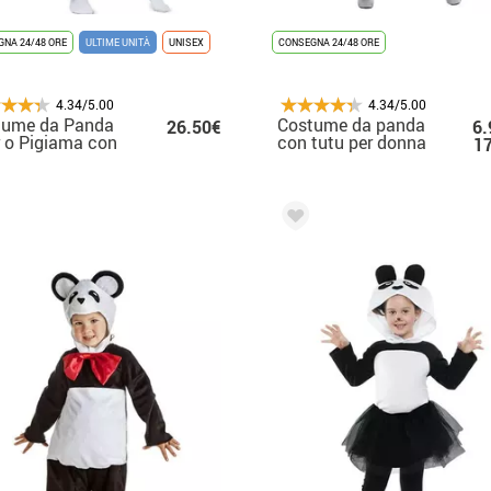
NA 24/48 ORE
ULTIME UNITÀ
UNISEX
CONSEGNA 24/48 ORE
4.34/5.00
4.34/5.00
tume da Panda
Costume da panda
26.50€
6.
 o Pigiama con
con tutu per donna
1
uccio per
bini