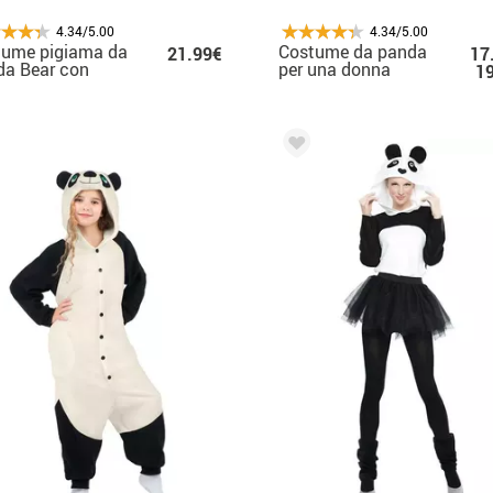
4.34/5.00
4.34/5.00
tume pigiama da
Costume da panda
21.99€
17
da Bear con
per una donna
1
uccio per
bino