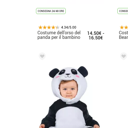
CONSEGNA 24/48 ORE
CONSEG
4.34/5.00
Costume dell'orso del
Cos
14.50€ -
panda per il bambino
Bear
16.50€
capp
bam