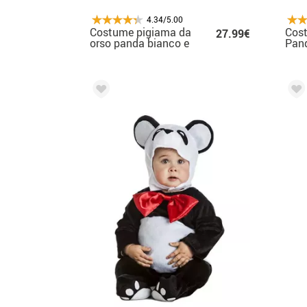
4.34/5.00
Costume pigiama da
Cos
27.99€
orso panda bianco e
Pan
nero per uomo
capp
bam