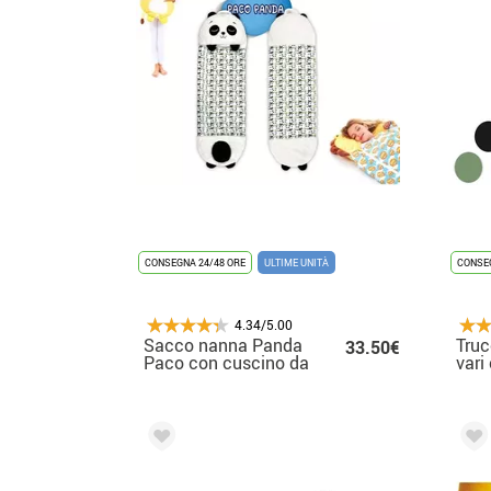
CONSEGNA 24/48 ORE
ULTIME UNITÀ
CONSEG
4.34/5.00
Sacco nanna Panda
Truc
33.50€
Paco con cuscino da
vari
165 cm