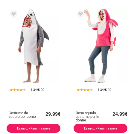
4.34/5.00
4.34/5.00
Costume da
Rosa squalo
29.99€
24.99€
squalo per uomo
costume per le
donne
Esaurito - Fammi sapere
Esaurito - Fammi sapere