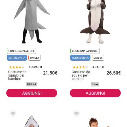
CONSEGNA 24/48 ORE
CONSEGNA 24/48 ORE
ULTIME UNITÀ
UNISEX
ULTIME UNITÀ
UNISEX
4.34/5.00
4.34/5.00
Costume da
Costume da
21.50€
26.50€
squalo per
squalo per
bambini
bambini
10-12A
5-6A
AGGIUNGI
AGGIUNGI