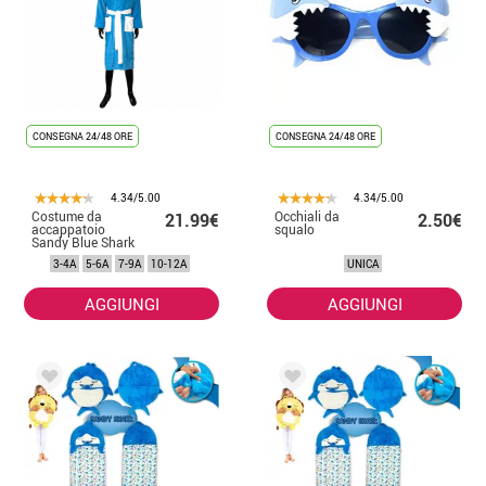
CONSEGNA 24/48 ORE
CONSEGNA 24/48 ORE
4.34/5.00
4.34/5.00
Costume da
Occhiali da
21.99€
2.50€
accappatoio
squalo
Sandy Blue Shark
per bambini
3-4A
5-6A
7-9A
10-12A
UNICA
AGGIUNGI
AGGIUNGI