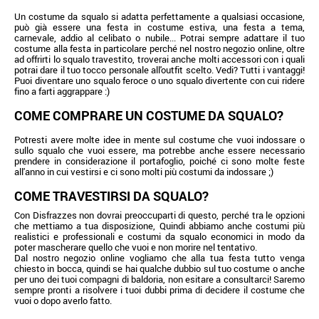
Un costume da squalo si adatta perfettamente a qualsiasi occasione,
può già essere una festa in costume estiva, una festa a tema,
carnevale, addio al celibato o nubile... Potrai sempre adattare il tuo
costume alla festa in particolare perché nel nostro negozio online, oltre
ad offrirti lo squalo travestito, troverai anche molti accessori con i quali
potrai dare il tuo tocco personale all'outfit scelto. Vedi? Tutti i vantaggi!
Puoi diventare uno squalo feroce o uno squalo divertente con cui ridere
fino a farti aggrappare :)
COME COMPRARE UN COSTUME DA SQUALO?
Potresti avere molte idee in mente sul costume che vuoi indossare o
sullo squalo che vuoi essere, ma potrebbe anche essere necessario
prendere in considerazione il portafoglio, poiché ci sono molte feste
all'anno in cui vestirsi e ci sono molti più costumi da indossare ;)
COME TRAVESTIRSI DA SQUALO?
Con Disfrazzes non dovrai preoccuparti di questo, perché tra le opzioni
che mettiamo a tua disposizione, Quindi abbiamo anche costumi più
realistici e professionali e costumi da squalo economici in modo da
poter mascherare quello che vuoi e non morire nel tentativo.
Dal nostro negozio online vogliamo che alla tua festa tutto venga
chiesto in bocca, quindi se hai qualche dubbio sul tuo costume o anche
per uno dei tuoi compagni di baldoria, non esitare a consultarci! Saremo
sempre pronti a risolvere i tuoi dubbi prima di decidere il costume che
vuoi o dopo averlo fatto.