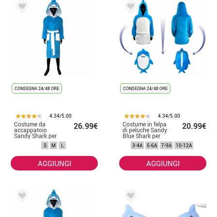
CONSEGNA 24/48 ORE
CONSEGNA 24/48 ORE
4.34/5.00
4.34/5.00
Costume da
Costume in felpa
26.99€
20.99€
accappatoio
di peluche Sandy
Sandy Shark per
Blue Shark per
adulto
bambini
S
M
L
3-4A
5-6A
7-9A
10-12A
AGGIUNGI
AGGIUNGI