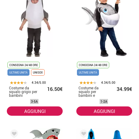
CONSEGNA 24/48 ORE
CONSEGNA 24/48 ORE
ULTIME UNITÀ
UNISEX
ULTIME UNITÀ
4.34/5.00
4.34/5.00
Costume da
Costume da
16.50€
34.99€
squalo grigio per
squalo per
bambini
bambini e
neonati
3-5A
1-2A
AGGIUNGI
AGGIUNGI