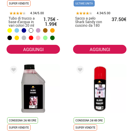
SUPER VENDITE
ULTIME UNITÀ
4.34/5.00
4.34/5.00
Tubo di trucco a
Sacco a pelo
1.75€ -
37.50€
base d'acqua in
Shark Sandy con
1.99€
vari colori 20 ml
cuscino da 180
cm
AGGIUNGI
AGGIUNGI
CONSEGNA 24/48 ORE
CONSEGNA 24/48 ORE
SUPER VENDITE
SUPER VENDITE