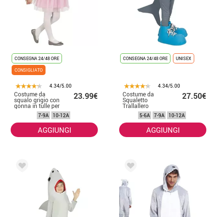
CONSEGNA 24/48 ORE
CONSEGNA 24/48 ORE
UNISEX
CONSIGLIATO
4.34/5.00
4.34/5.00
Costume da
Costume da
23.99€
27.50€
squalo grigio con
Squaletto
gonna in tulle per
Trallallero
bambina
Trallallà per
7-9A
10-12A
5-6A
7-9A
10-12A
bambini
AGGIUNGI
AGGIUNGI