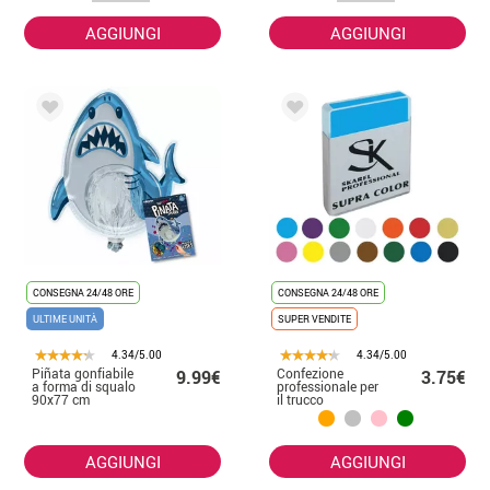
AGGIUNGI
AGGIUNGI
CONSEGNA 24/48 ORE
CONSEGNA 24/48 ORE
ULTIME UNITÀ
SUPER VENDITE
4.34/5.00
4.34/5.00
Piñata gonfiabile
Confezione
9.99€
3.75€
a forma di squalo
professionale per
90x77 cm
il trucco
professionale da
12 gr in vari
colori.
AGGIUNGI
AGGIUNGI