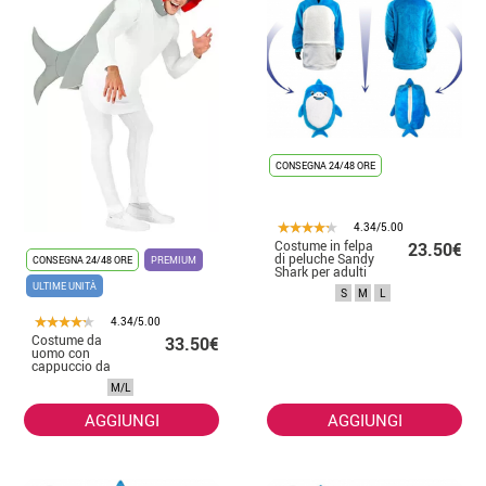
CONSEGNA 24/48 ORE
4.34/5.00
Costume in felpa
23.50€
di peluche Sandy
CONSEGNA 24/48 ORE
PREMIUM
Shark per adulti
ULTIME UNITÀ
S
M
L
4.34/5.00
Costume da
33.50€
uomo con
cappuccio da
squalo grigio
M/L
AGGIUNGI
AGGIUNGI