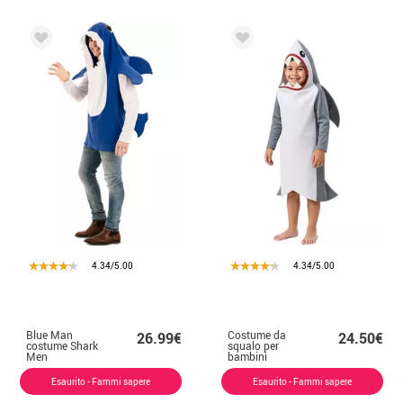
4.34/5.00
4.34/5.00
Blue Man
Costume da
26.99€
24.50€
costume Shark
squalo per
Men
bambini
Esaurito - Fammi sapere
Esaurito - Fammi sapere