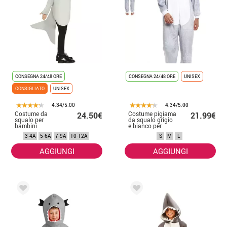
CONSEGNA 24/48 ORE
CONSEGNA 24/48 ORE
UNISEX
CONSIGLIATO
UNISEX
4.34/5.00
4.34/5.00
Costume da
Costume pigiama
24.50€
21.99€
squalo per
da squalo grigio
bambini
e bianco per
uomo
3-4A
5-6A
7-9A
10-12A
S
M
L
AGGIUNGI
AGGIUNGI