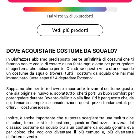
Hai visto
32
di 36 prodotti
Vedi piú prodotti
DOVE ACQUISTARE COSTUME DA SQUALO?
In Disfrazzes abbiamo predisposto per te un'infinità di costumi che ti
faranno venire voglia di essere a una festa ogni giorno per poter godere
di ogni tema che abbiamo per te. Quindi, se questa volta stai cercando
un costume da squalo, troverai tutti i costumi da squalo che hai mai
immaginato. Cosa aspetti? A depredare l'oceano!
Sappiamo che per te è davvero importante trovare il costume giusto,
che sia originale, nuovo e, soprattutto, che ti porti un buon comfort per
poter godere durante l'evento dall'inizio alla fine. Ed è per questo che, da
qui, teniamo sempre in considerazione questi pezzi fondamentali per
offrirvi il costume ideale.
Inoltre, è anche importante che tu possa scegliere tra una moltitudine
di colori, forme e stili di costume, quindi in Disfrazzes troverai dal
classico costume da squalo blu a un costume da squalo gomma eva
per coloro che vogliono diventare il più temuto e, più divertente
dell'intero evento.