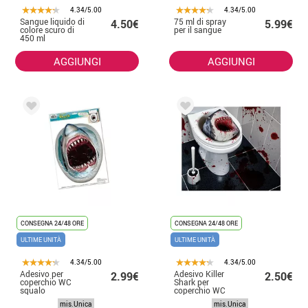
4.34/5.00
4.34/5.00
Sangue liquido di
75 ml di spray
4.50€
5.99€
colore scuro di
per il sangue
450 ml
AGGIUNGI
AGGIUNGI
CONSEGNA 24/48 ORE
CONSEGNA 24/48 ORE
ULTIME UNITÀ
ULTIME UNITÀ
4.34/5.00
4.34/5.00
Adesivo per
Adesivo Killer
2.99€
2.50€
coperchio WC
Shark per
squalo
coperchio WC
30x40 cm
mis.Unica
mis.Unica