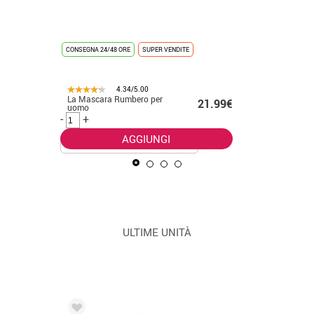
Costume d
9€ -
CONSEGNA 24/48 ORE
SUPER VENDITE
foresta p
.99€
-
+
4.34/5.00
La Mascara Rumbero per
21.99€
uomo
-
+
AGGIUNGI
ULTIME UNITÀ