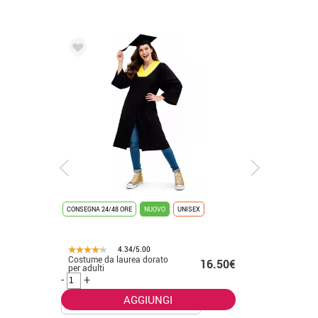
CONSEGNA 24/48 ORE
NUOVO
UNISEX
CONSEGNA 2
4.34/5.00
Costume da laurea dorato
Costume 
.50€
16.50€
per adulti
bianco p
-
+
-
+
AGGIUNGI