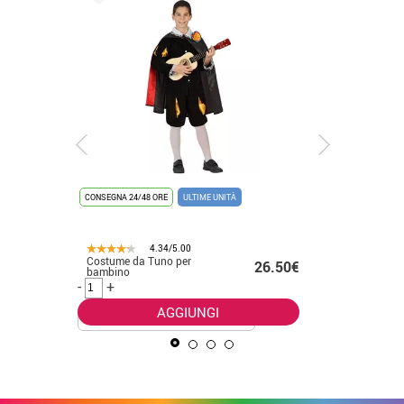
CONSEGNA 24/48 ORE
ULTIME UNITÀ
CONSEGNA 2
4.34/5.00
28.80€
Costume da Tuno per
Costume 
26.50€
bambino
serpente
.00€
-
+
-
+
AGGIUNGI