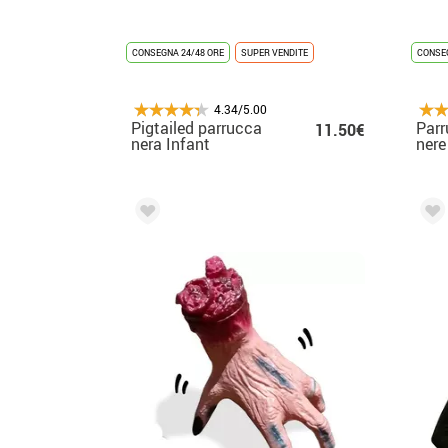
CONSEGNA 24/48 ORE
SUPER VENDITE
CONSEG
4.34/5.00
Pigtailed parrucca
Parr
11.50€
nera Infant
nere
sini