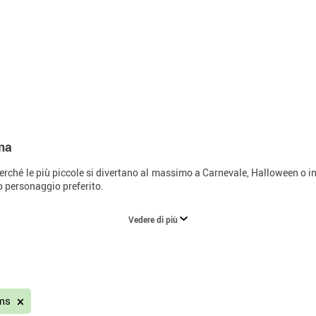
na
rché le più piccole si divertano al massimo a Carnevale, Halloween o in 
o personaggio preferito.
Vedere di più
ams