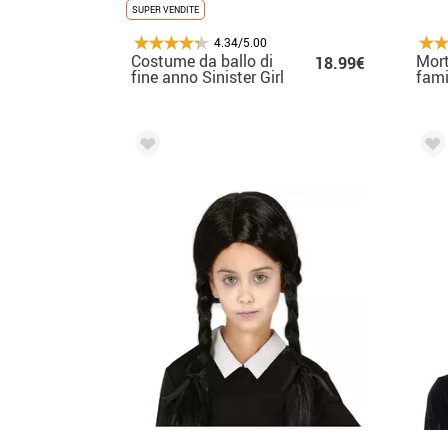
SUPER VENDITE
4.34/5.00
Costume da ballo di
Mort
18.99€
fine anno Sinister Girl
fam
per ragazze
Cost