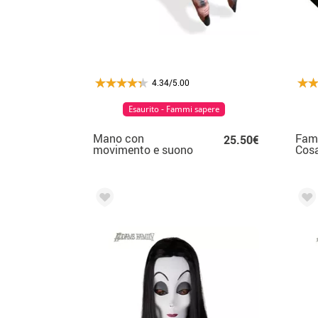
4.34/5.00
Esaurito - Fammi sapere
Mano con
Fam
25.50€
movimento e suono
Cos
della famiglia oscura