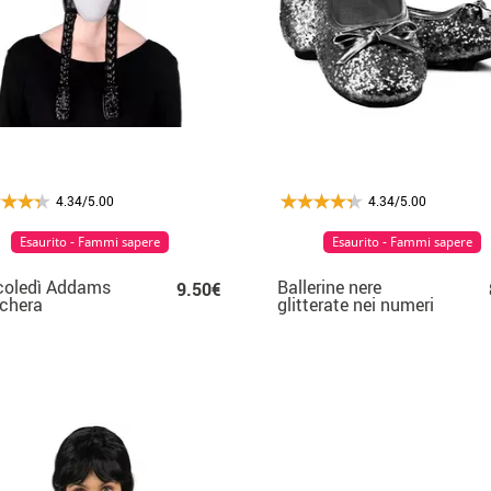
4.34/5.00
4.34/5.00
Esaurito - Fammi sapere
Esaurito - Fammi sapere
coledì Addams
Ballerine nere
9.50€
chera
glitterate nei numeri
dal 22 al 41