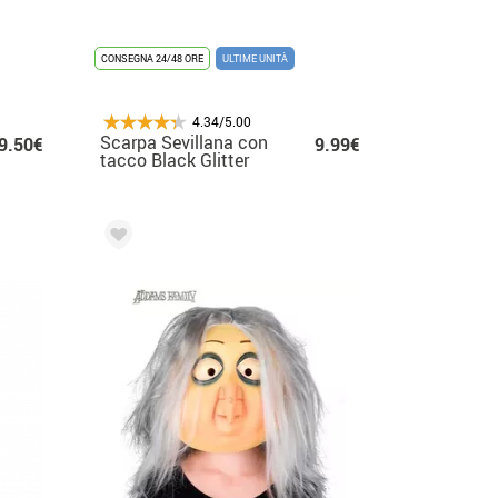
CONSEGNA 24/48 ORE
ULTIME UNITÀ
4.34/5.00
Scarpa Sevillana con
9.50€
9.99€
tacco Black Glitter
con numeri dal 22 al
41