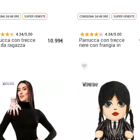
NA 24/48 ORE
SUPER VENDITE
CONSEGNA 24/48 ORE
SUPER VENDITE
4.34/5.00
4.34/5.00
ucca con trecce
Parrucca con trecce
10.99€
 da ragazza
nere con frangia in
stra
scatola