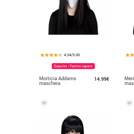
4.34/5.00
Esaurito - Fammi sapere
Morticia Addams
Mer
14.99€
maschera
mas