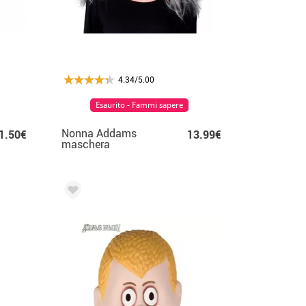
4.34/5.00
Esaurito - Fammi sapere
Nonna Addams
1.50€
13.99€
maschera