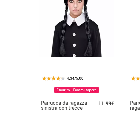
4.34/5.00
Esaurito - Fammi sapere
Parrucca da ragazza
Parr
11.99€
sinistra con trecce
raga
intr