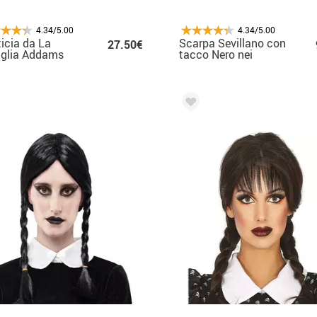
4.34/5.00
4.34/5.00
icia da La
Scarpa Sevillano con
27.50€
iglia Addams
tacco Nero nei
ume per ragazze
numeri dal 20 al 41