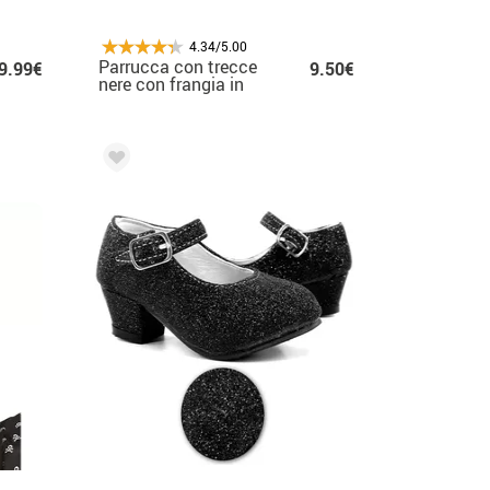
4.34/5.00
Parrucca con trecce
9.99€
9.50€
nere con frangia in
scatola per bambini