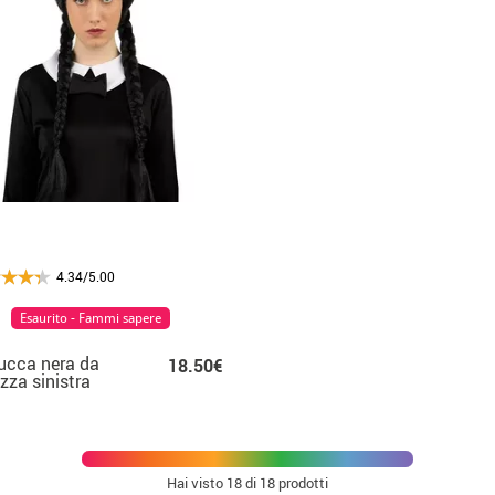
4.34/5.00
Esaurito - Fammi sapere
ucca nera da
18.50€
zza sinistra
ecciata
Hai visto
18
di 18 prodotti