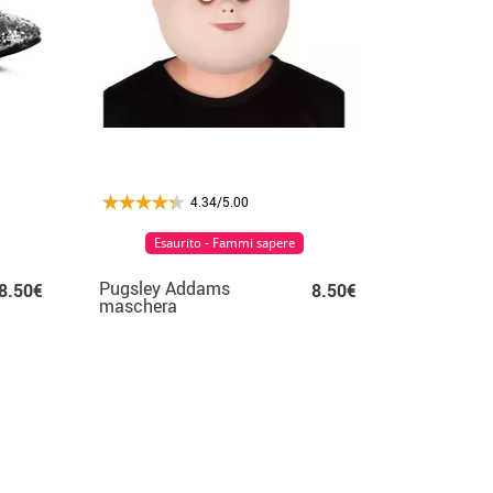
4.34/5.00
Esaurito - Fammi sapere
Pugsley Addams
8.50€
8.50€
maschera