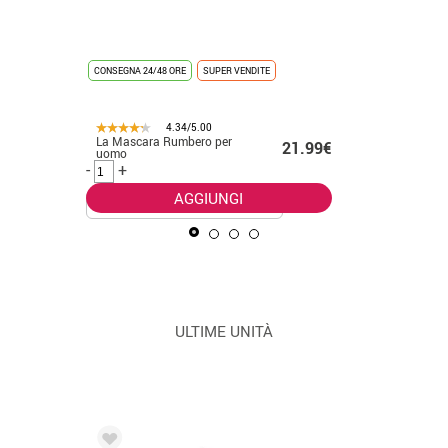
Costume d
9€ -
CONSEGNA 24/48 ORE
SUPER VENDITE
foresta p
.99€
-
+
4.34/5.00
La Mascara Rumbero per
21.99€
uomo
-
+
AGGIUNGI
ULTIME UNITÀ