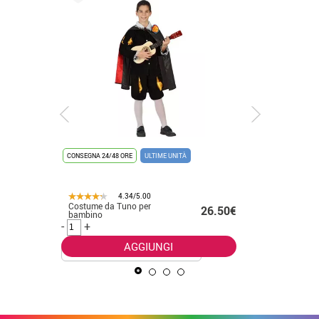
CONSEGNA 24/48 ORE
ULTIME UNITÀ
CONSEGNA 2
4.34/5.00
28.80€
Costume da Tuno per
Costume 
26.50€
bambino
serpente
.00€
-
+
-
+
AGGIUNGI