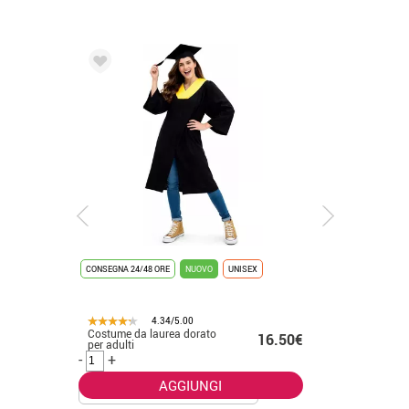
CONSEGNA 24/48 ORE
NUOVO
UNISEX
CONSEGNA 2
4.34/5.00
Costume da laurea dorato
Costume 
.50€
16.50€
per adulti
bianco p
-
+
-
+
AGGIUNGI