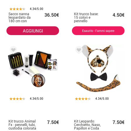
4.34/5.00
Sacco nanna
Kit trucco base:
36.50€
4.50€
leopardato da
15 colori e
180 cm con
pennello
cuscino
AGGIUNGI
Esaurito - Fammi sapere
4.34/5.00
4.34/5.00
Kit trucco Animal
Kit Leopardo:
7.50€
7.50€
Fx : pennelli, tubi,
Cerchietto, Naso,
custodia colorata
Papillon e Coda