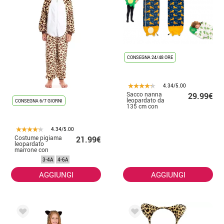
CONSEGNA 24/48 ORE
4.34/5.00
Sacco nanna
29.99€
leopardato da
CONSEGNA 6/7 GIORNI
135 cm con
cuscino
4.34/5.00
Costume pigiama
21.99€
leopardato
marrone con
cappuccio per
3-4A
4-6A
ragazzo
AGGIUNGI
AGGIUNGI