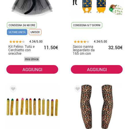
CONSEGNA 24/48 ORE
CONSEGNA 6/7 GIORNI
ULTIME UNITÀ
UNISEX
4.34/5.00
4.34/5.00
Kit Felino: Tutù e
Sacco nanna
11.50€
32.50€
Cerchietto con
leopardato da
orecchie
165 cm con
cuscino
mis.Unica
AGGIUNGI
AGGIUNGI