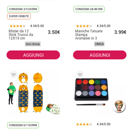
CONSEGNA 3/5 GIORNI
CONSEGNA 24/48 ORE
SUPER VENDITE
4.34/5.00
4.34/5.00
Blister da 12
Maniche Tatuate
3.50€
3.99€
Stick Trucco da
Stampa
12X19 cm
Animalier in 3
modelli assortiti
mis.Unica
UNICA
AGGIUNGI
AGGIUNGI
4.34/5.00
CONSEGNA 6/7 GIORNI