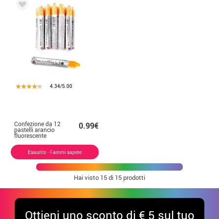
4.34/5.00
Confezione da 12
0.99€
pastelli arancio
fluorescente
Esaurito - Fammi sapere
Hai visto
15
di 15 prodotti
Ottieni uno sconto di € 5 sul tuo