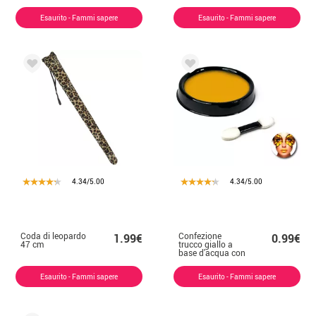
e spugne
Esaurito - Fammi sapere
Esaurito - Fammi sapere
4.34/5.00
4.34/5.00
Coda di leopardo
Confezione
1.99€
0.99€
47 cm
trucco giallo a
base d'acqua con
pennello
Esaurito - Fammi sapere
Esaurito - Fammi sapere