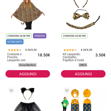
CONSEGNA 24/48 ORE
PREMIUM
CONSEGNA 24/48 ORE
ULTIME UNITÀ
4.34/5.00
4.34/5.00
Costume o
Kit Leopardo:
18.50€
3.50€
Poncho
Cerchietto,
Leopardo con
Papillon e Coda
Cappuccio per
Unica Bambini
UNICA
bambini
AGGIUNGI
AGGIUNGI