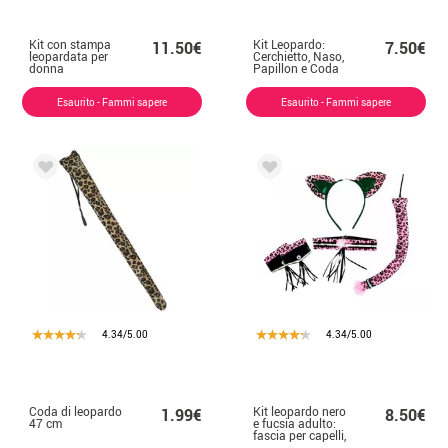
Kit con stampa
Kit Leopardo:
11.50€
7.50€
leopardata per
Cerchietto, Naso,
donna
Papillon e Coda
Esaurito - Fammi sapere
Esaurito - Fammi sapere
4.34/5.00
4.34/5.00
Coda di leopardo
Kit leopardo nero
1.99€
8.50€
47 cm
e fucsia adulto:
fascia per capelli,
collana, polsini e