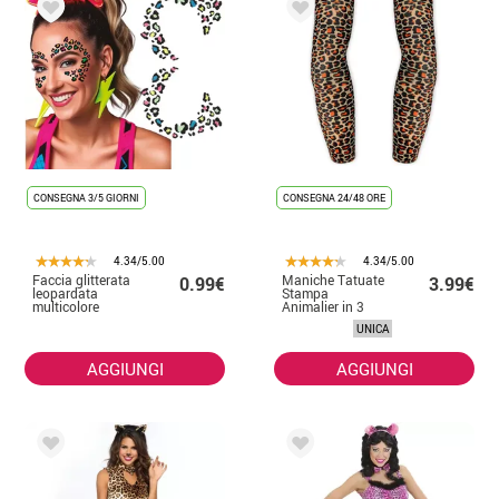
CONSEGNA 3/5 GIORNI
CONSEGNA 24/48 ORE
4.34/5.00
4.34/5.00
Faccia glitterata
Maniche Tatuate
0.99€
3.99€
leopardata
Stampa
multicolore
Animalier in 3
modelli assortiti
UNICA
AGGIUNGI
AGGIUNGI