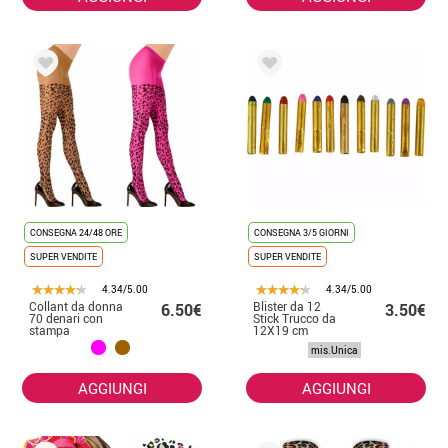
CONSEGNA 24/48 ORE
CONSEGNA 3/5 GIORNI
SUPER VENDITE
SUPER VENDITE
4.34/5.00
4.34/5.00
Collant da donna
Blister da 12
6.50€
3.50€
70 denari con
Stick Trucco da
stampa
12X19 cm
leopardata
mis.Unica
multicolore
AGGIUNGI
AGGIUNGI