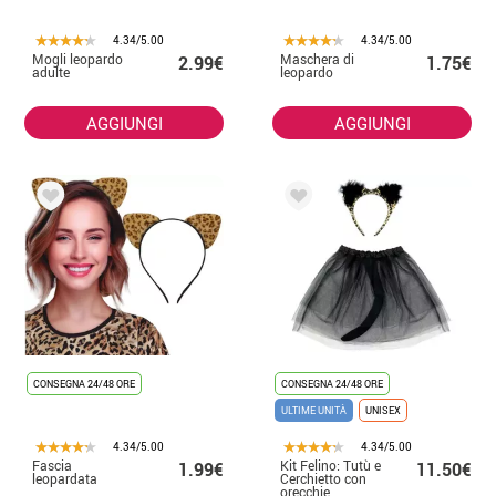
4.34/5.00
4.34/5.00
Mogli leopardo
Maschera di
2.99€
1.75€
adulte
leopardo
AGGIUNGI
AGGIUNGI
CONSEGNA 24/48 ORE
CONSEGNA 24/48 ORE
ULTIME UNITÀ
UNISEX
4.34/5.00
4.34/5.00
Fascia
Kit Felino: Tutù e
1.99€
11.50€
leopardata
Cerchietto con
orecchie