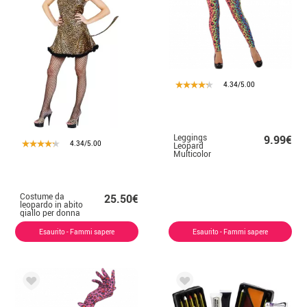
4.34/5.00
Leggings
9.99€
4.34/5.00
Leopard
Multicolor
Costume da
25.50€
leopardo in abito
giallo per donna
Esaurito - Fammi sapere
Esaurito - Fammi sapere