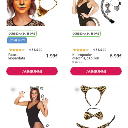
CONSEGNA 24/48 ORE
CONSEGNA 24/48 ORE
ULTIME UNITÀ
4.34/5.00
4.34/5.00
Fascia
Kit leopardo:
1.99€
5.99€
leopardata
orecchie, papillon
e coda
AGGIUNGI
AGGIUNGI