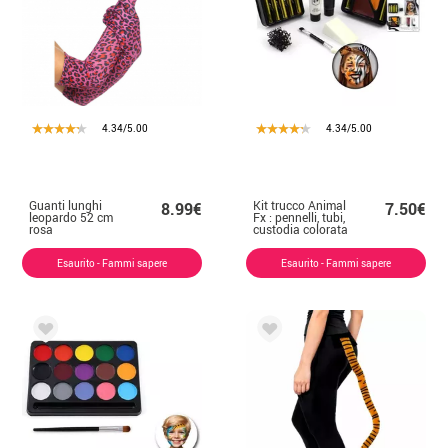
4.34/5.00
4.34/5.00
Guanti lunghi
Kit trucco Animal
8.99€
7.50€
leopardo 52 cm
Fx : pennelli, tubi,
rosa
custodia colorata
e spugne
Esaurito - Fammi sapere
Esaurito - Fammi sapere