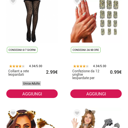
CONSEGNA 6/7 GIORNI
CONSEGNA 24/48 ORE
4.34/5.00
4.34/5.00
Collant a rete
Confezione da 12
2.99€
0.99€
leopardati
unghie
leopardate per
donna
Unica Adulto
AGGIUNGI
AGGIUNGI