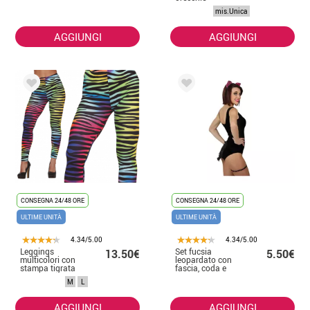
mis.Unica
AGGIUNGI
AGGIUNGI
CONSEGNA 24/48 ORE
CONSEGNA 24/48 ORE
ULTIME UNITÀ
ULTIME UNITÀ
4.34/5.00
4.34/5.00
Leggings
Set fucsia
13.50€
5.50€
multicolori con
leopardato con
stampa tigrata
fascia, coda e
per donna
giarrettiera
M
L
AGGIUNGI
AGGIUNGI