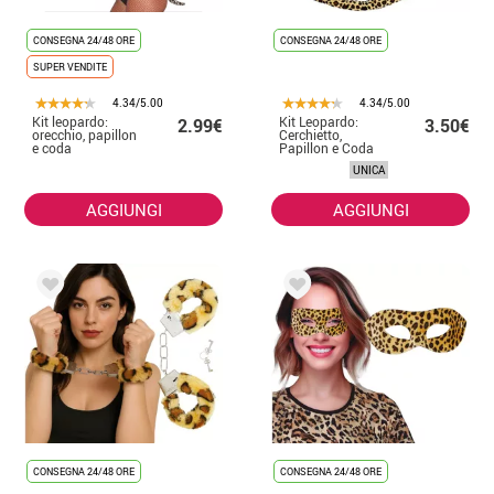
CONSEGNA 24/48 ORE
CONSEGNA 24/48 ORE
SUPER VENDITE
4.34/5.00
4.34/5.00
Kit leopardo:
Kit Leopardo:
2.99€
3.50€
orecchio, papillon
Cerchietto,
e coda
Papillon e Coda
UNICA
AGGIUNGI
AGGIUNGI
CONSEGNA 24/48 ORE
CONSEGNA 24/48 ORE