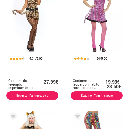
4.34/5.00
4.34/5.00
Costume da
Costume da
27.99€
19.99€ -
leopardo
leopardo in abito
23.50€
impertinente per
rosa per donna
donna
Esaurito - Fammi sapere
Esaurito - Fammi sapere