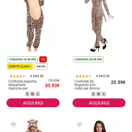
CONSEGNA 24/48 ORE
-7%
CONSEGNA 24/48 ORE
OFERTTA FLASH ⚡
UNISEX
4.34/5.00
4.34/5.00
33.26€
Costume pigiama
Costume da
20.99€
leopardato
30.93€
leopardo con
marrone per
coda per donna
donna
S
M
L
S
M
L
AGGIUNGI
AGGIUNGI