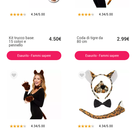
4.34/5.00
4.34/5.00
Kit trucco base:
Coda di tigre da
4.50€
2.99€
15 colori e
80 cm
pennello
Esaurito - Fammi sapere
Esaurito - Fammi sapere
4.34/5.00
4.34/5.00