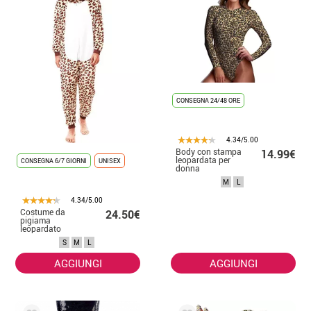
CONSEGNA 24/48 ORE
4.34/5.00
Body con stampa
14.99€
leopardata per
CONSEGNA 6/7 GIORNI
UNISEX
donna
M
L
4.34/5.00
Costume da
24.50€
pigiama
leopardato
marrone da
S
M
L
uomo
AGGIUNGI
AGGIUNGI