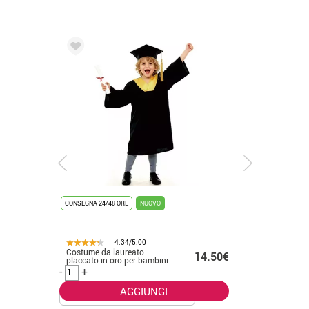
CONSEGNA 24/48 ORE
NUOVO
CONSEGNA 2
4.34/5.00
Costume da laureato
Costume 
.50€
14.50€
placcato in oro per bambini
bianco p
-
+
-
+
AGGIUNGI