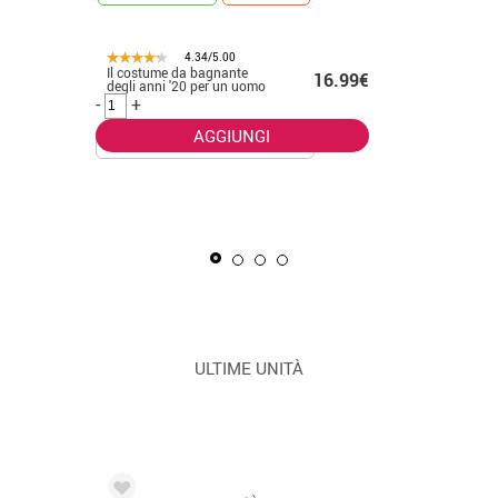
4.34/5.00
Il costume da bagnante
.50€
16.99€
CONSEGNA 2
degli anni '20 per un uomo
-
+
AGGIUNGI
La Masca
uomo
-
+
ULTIME UNITÀ