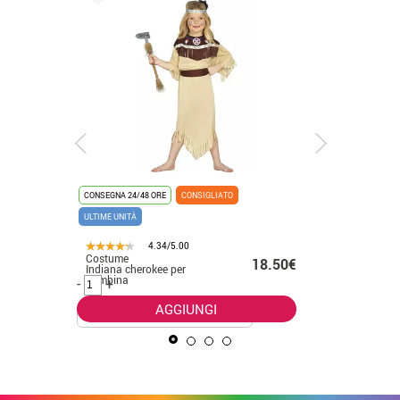
CONSEGNA 24/48 ORE
CONSIGLIATO
CONSEGNA 2
ULTIME UNITÀ
ULTIME UNI
4.34/5.00
Costume
Costume 
50€ -
18.50€
Indiana cherokee per
uomo
.99€
bambina
-
+
-
+
AGGIUNGI