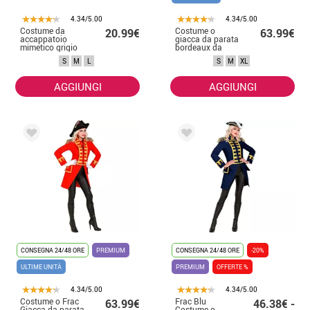
4.34/5.00
4.34/5.00
Costume da
Costume o
20.99€
63.99€
accappatoio
giacca da parata
mimetico grigio
bordeaux da
per adulto
donna
S
M
L
S
M
XL
AGGIUNGI
AGGIUNGI
CONSEGNA 24/48 ORE
PREMIUM
CONSEGNA 24/48 ORE
-20%
ULTIME UNITÀ
PREMIUM
OFFERTE %
4.34/5.00
4.34/5.00
Costume o Frac
Frac Blu
63.99€
46.38€ -
Giacca da parata
Costume o