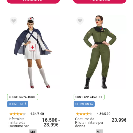
CONSEGNA 24/48 ORE
CONSEGNA 24/48 ORE
ULTIME UNITÀ
ULTIME UNITÀ
4.34/5.00
4.34/5.00
Infermiera
Costume da
16.50€ -
23.99€
militare da
Pilota militare per
23.99€
Costume per
donna
donna
M/L
M/L