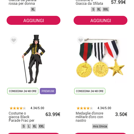
57.99€
rossa per donna
Giacca da Sfilata
per donna
XL
S
XL
XXL
AGGIUNGI
AGGIUNGI
CONSEGNA 24/48 ORE
PREMIUM
CONSEGNA 24/48 ORE
4.34/5.00
4.34/5.00
Costume o
Medaglie d'onore
63.99€
3.50€
giacca Black
militare d'oro con
Parade Frac per
nastro
donna
S
L
XL
XXL
mis.Unica