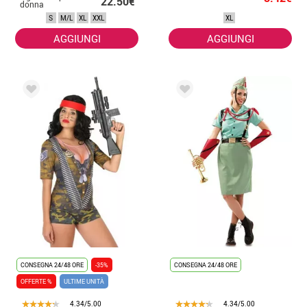
22.50€
donna
S
M/L
XL
XXL
XL
AGGIUNGI
AGGIUNGI
CONSEGNA 24/48 ORE
-35%
CONSEGNA 24/48 ORE
OFFERTE %
ULTIME UNITÀ
4.34/5.00
4.34/5.00