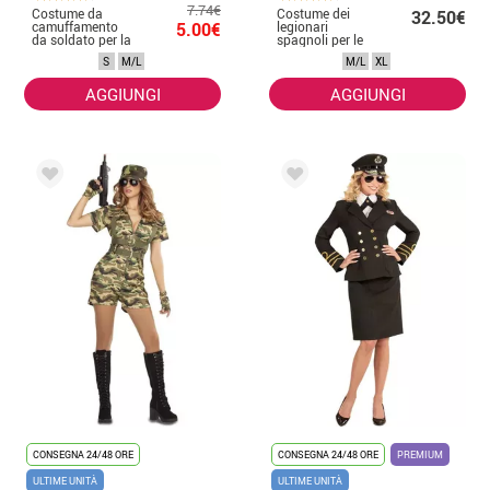
7.74€
Costume da
Costume dei
32.50€
camuffamento
5.00€
legionari
da soldato per la
spagnoli per le
donna
donne
S
M/L
M/L
XL
AGGIUNGI
AGGIUNGI
CONSEGNA 24/48 ORE
CONSEGNA 24/48 ORE
PREMIUM
ULTIME UNITÀ
ULTIME UNITÀ