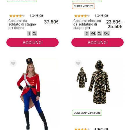
SUPER VENDITE
4.34/5.00
4.34/5.00
Costume da
Costume classico
37.50€
23.50€ -
soldato di stagno
da soldatino di
25.50€
per donna
stagno per
donna
S
XL
S
M-L
XL
XXL
AGGIUNGI
AGGIUNGI
CONSEGNA 24/48 ORE
4.34/5.00