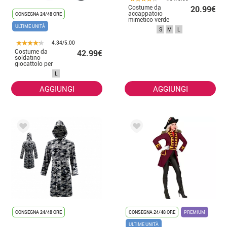
Costume da
20.99€
accappatoio
CONSEGNA 24/48 ORE
mimetico verde
per adulto
ULTIME UNITÀ
S
M
L
4.34/5.00
Costume da
42.99€
soldatino
giocattolo per
donna
L
AGGIUNGI
AGGIUNGI
CONSEGNA 24/48 ORE
CONSEGNA 24/48 ORE
PREMIUM
ULTIME UNITÀ