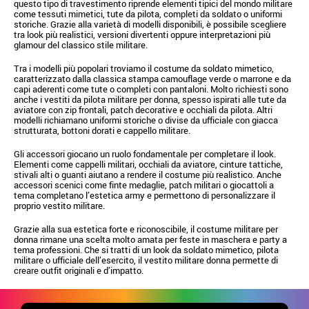
questo tipo di travestimento riprende elementi tipici del mondo militare
come tessuti mimetici, tute da pilota, completi da soldato o uniformi
storiche. Grazie alla varietà di modelli disponibili, è possibile scegliere
tra look più realistici, versioni divertenti oppure interpretazioni più
glamour del classico stile militare.
Tra i modelli più popolari troviamo il costume da soldato mimetico,
caratterizzato dalla classica stampa camouflage verde o marrone e da
capi aderenti come tute o completi con pantaloni. Molto richiesti sono
anche i vestiti da pilota militare per donna, spesso ispirati alle tute da
aviatore con zip frontali, patch decorative e occhiali da pilota. Altri
modelli richiamano uniformi storiche o divise da ufficiale con giacca
strutturata, bottoni dorati e cappello militare.
Gli accessori giocano un ruolo fondamentale per completare il look.
Elementi come cappelli militari, occhiali da aviatore, cinture tattiche,
stivali alti o guanti aiutano a rendere il costume più realistico. Anche
accessori scenici come finte medaglie, patch militari o giocattoli a
tema completano l’estetica army e permettono di personalizzare il
proprio vestito militare.
Grazie alla sua estetica forte e riconoscibile, il costume militare per
donna rimane una scelta molto amata per feste in maschera e party a
tema professioni. Che si tratti di un look da soldato mimetico, pilota
militare o ufficiale dell’esercito, il vestito militare donna permette di
creare outfit originali e d’impatto.