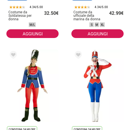
4.34/5.00
4.34/5.00
Costume da
Costume da
32.50€
42.99€
Soldatessa per
ufficiale della
donna
marina da donna
di colore nero
M/L
S
M
XL
AGGIUNGI
AGGIUNGI
CONSEGNA 24/48 ORE
CONSEGNA 24/48 ORE