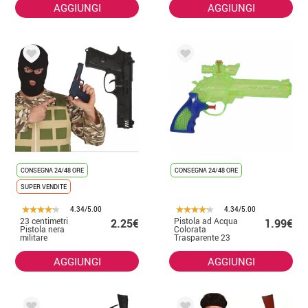
AGGIUNGI
AGGIUNGI
CONSEGNA 24/48 ORE
CONSEGNA 24/48 ORE
SUPER VENDITE
4.34/5.00
4.34/5.00
23 centimetri
Pistola ad Acqua
2.25€
1.99€
Pistola nera
Colorata
militare
Trasparente 23
cm
AGGIUNGI
AGGIUNGI