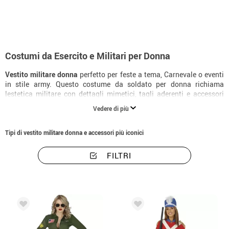
Costumi da Esercito e Militari per Donna
Vestito militare donna
perfetto per feste a tema, Carnevale o eventi
in stile army. Questo costume da soldato per donna richiama
lestetica militare con dettagli mimetici, tagli aderenti e accessori
come cappello, cintura e medaglie. Ideale per chi cerca un look
Vedere di più
deciso e femminile ispirato alluniverso militare.
Tipi di vestito militare donna e accessori più iconici
FILTRI