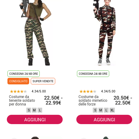
CONSEGNA 24/48 ORE
CONSEGNA 24/48 ORE
CONSIGLIATO
SUPER VENDITE
4.34/5.00
4.34/5.00
Costume da
Costume da
22.50€ -
20.50€ -
tenente soldato
soldato mimetico
22.99€
22.50€
per donna
delle forze
speciali da
S
M
L
S
M
L
XL
donna
AGGIUNGI
AGGIUNGI