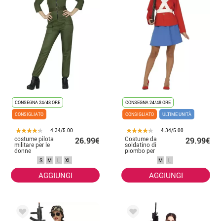
CONSEGNA 24/48 ORE
CONSEGNA 24/48 ORE
CONSIGLIATO
CONSIGLIATO
ULTIME UNITÀ
4.34/5.00
4.34/5.00
costume pilota
Costume da
26.99€
29.99€
militare per le
soldatino di
donne
piombo per
donna
S
M
L
XL
M
L
AGGIUNGI
AGGIUNGI