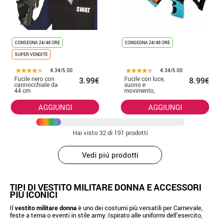
CONSEGNA 24/48 ORE
CONSEGNA 24/48 ORE
SUPER VENDITE
4.34/5.00
4.34/5.00
Fucile nero con
Fucile con luce,
3.99€
8.99€
cannocchiale da
suono e
44 cm
movimento,
33x15 cm, in
plastica
AGGIUNGI
AGGIUNGI
Hai visto
32
di 191 prodotti
Vedi piú prodotti
TIPI DI VESTITO MILITARE DONNA E ACCESSORI
PIÙ ICONICI
Il
vestito militare donna
è uno dei costumi più versatili per Carnevale,
feste a tema o eventi in stile army. Ispirato alle uniformi dell’esercito,