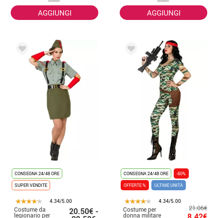
AGGIUNGI
AGGIUNGI
CONSEGNA 24/48 ORE
CONSEGNA 24/48 ORE
-60%
SUPER VENDITE
OFFERTE %
ULTIME UNITÀ
4.34/5.00
4.34/5.00
21.06€
Costume da
Costume per
20.50€ -
legionario per
donna militare
8.42€