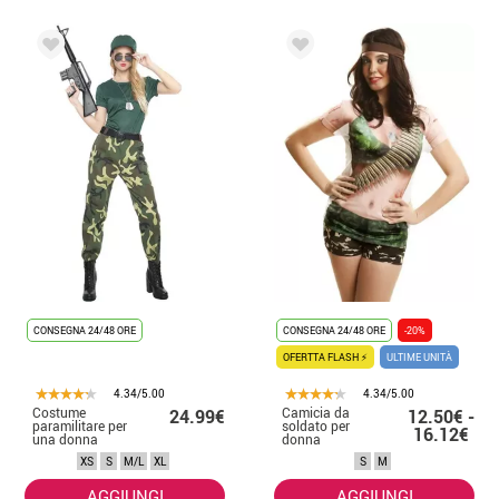
CONSEGNA 24/48 ORE
CONSEGNA 24/48 ORE
-20%
OFERTTA FLASH ⚡
ULTIME UNITÀ
4.34/5.00
4.34/5.00
Costume
Camicia da
24.99€
12.50€ -
paramilitare per
soldato per
16.12€
una donna
donna
XS
S
M/L
XL
S
M
AGGIUNGI
AGGIUNGI