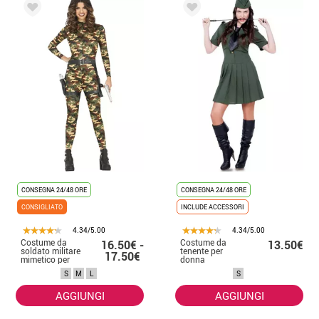
CONSEGNA 24/48 ORE
CONSEGNA 24/48 ORE
CONSIGLIATO
INCLUDE ACCESSORI
4.34/5.00
4.34/5.00
Costume da
Costume da
16.50€ -
13.50€
soldato militare
tenente per
17.50€
mimetico per
donna
donna
S
M
L
S
AGGIUNGI
AGGIUNGI