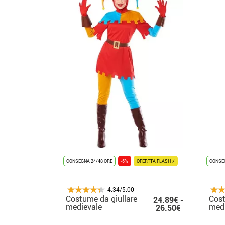
CONSEGNA 24/48 ORE
-5%
OFERTTA FLASH ⚡
CONSEG
4.34/5.00
Costume da giullare
Cos
24.89€ -
medievale
medi
26.50€
multicolore per donna