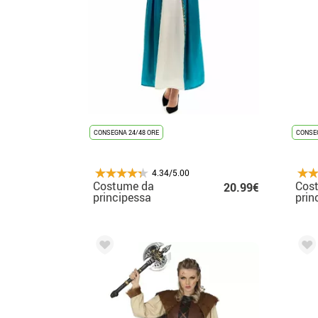
CONSEGNA 24/48 ORE
CONSEG
4.34/5.00
Costume da
Cos
20.99€
principessa
prin
medievale blu per
blu 
donna