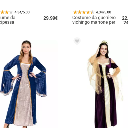
4.34/5.00
4.34/5.00
tume da
Costume da guerriero
29.99€
22
cipessa
vichingo marrone per
2
evale verde
donna
o per donna