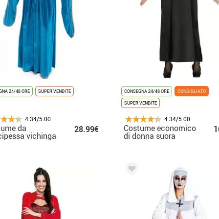
NA 24/48 ORE
SUPER VENDITE
CONSEGNA 24/48 ORE
CONSIGLIATO
SUPER VENDITE
4.34/5.00
4.34/5.00
tume da
Costume economico
28.99€
1
cipessa vichinga
di donna suora
per donna