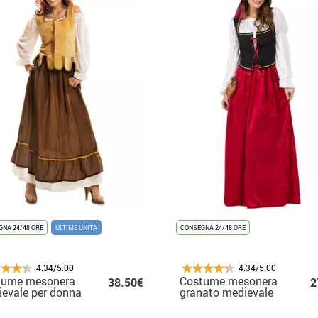
NA 24/48 ORE
ULTIME UNITÀ
CONSEGNA 24/48 ORE
4.34/5.00
4.34/5.00
tume mesonera
Costume mesonera
38.50€
2
evale per donna
granato medievale
per le donne