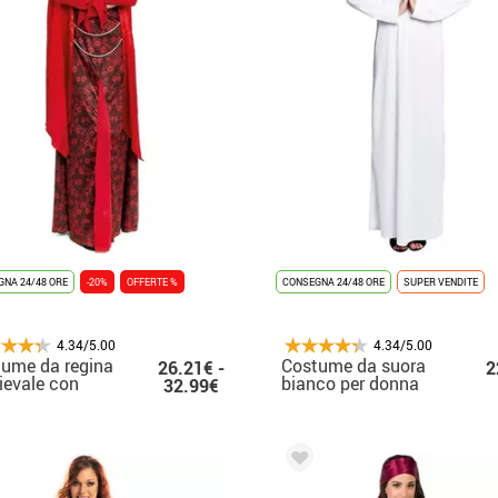
NA 24/48 ORE
-20%
OFFERTE %
CONSEGNA 24/48 ORE
SUPER VENDITE
4.34/5.00
4.34/5.00
ume da regina
Costume da suora
26.21€ -
2
evale con
bianco per donna
32.99€
pa floreale rossa
donna