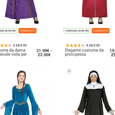
NA 24/48 ORE
CONSIGLIATO
CONSEGNA 24/48 ORE
CONSIGLIATO
4.34/5.00
4.34/5.00
tume da dama
Elegante costume da
21.99€ -
19
evale viola per
principessa
23.50€
2
na
medievale per donna