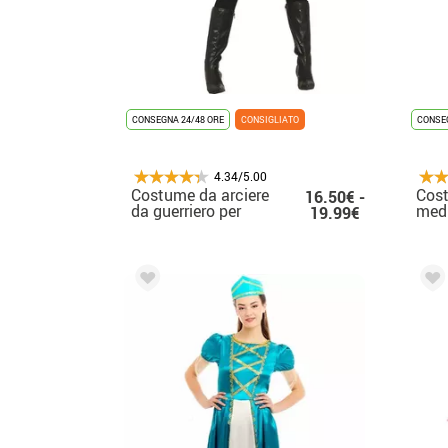
CONSEGNA 24/48 ORE
CONSIGLIATO
CONSEG
4.34/5.00
Costume da arciere
Cos
16.50€ -
da guerriero per
medi
19.99€
donna
don