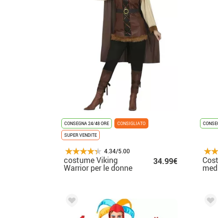
CONSEGNA 24/48 ORE
CONSIGLIATO
CONSEG
SUPER VENDITE
4.34/5.00
costume Viking
Cost
34.99€
Warrior per le donne
medi
stam
per 