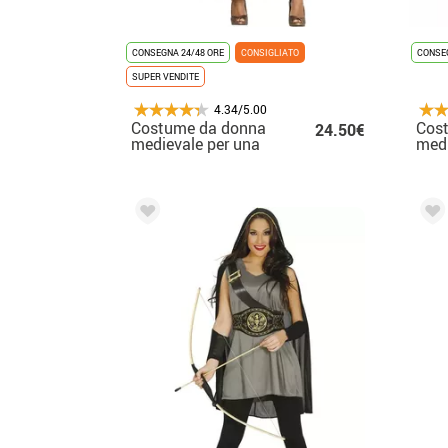
CONSEGNA 24/48 ORE
CONSIGLIATO
CONSEG
SUPER VENDITE
4.34/5.00
Costume da donna
Cos
24.50€
medievale per una
medi
donna