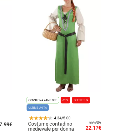
CONSEGNA 24/48 ORE
-20%
OFFERTE %
ULTIME UNITÀ
4.34/5.00
27.72€
Costume contadino
7.99€
22.17€
medievale per donna