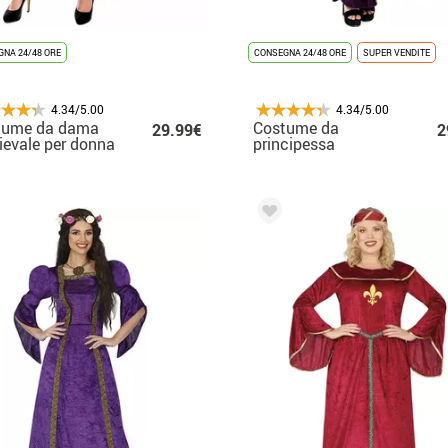
NA 24/48 ORE
CONSEGNA 24/48 ORE
SUPER VENDITE
4.34/5.00
4.34/5.00
tume da dama
Costume da
29.99€
2
evale per donna
principessa
medievale viola a
maniche lunghe per
donna