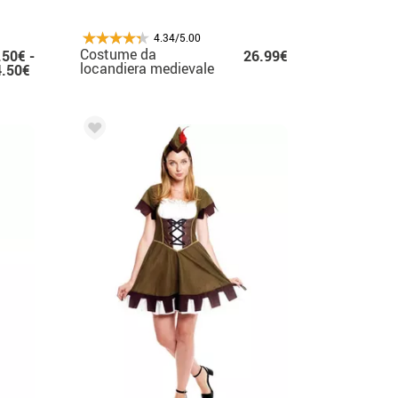
4.34/5.00
Costume da
.50€ -
26.99€
locandiera medievale
4.50€
per donna