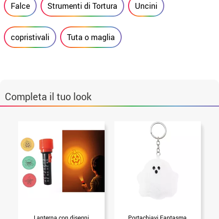
Falce
Strumenti di Tortura
Uncini
copristivali
Tuta o maglia
Completa il tuo look
Lanterna con disegni
Portachiavi Fantasma
C