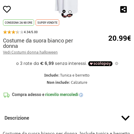
CONSEGNA 24/48 ORE
SUPER VENDITE
4.34/5.00
20.99€
Costume da suora bianco per
donna
Vedi Costumi donna halloween
Include
: Tunica e berretto
Non include
: Calzature
Compra adesso e
ricevilo
mercoledì
i
Descrizione
Costume da suora bianco per donna. Include tunica e berretto.