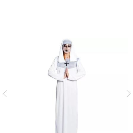
Inizio
Costumi di Halloween
Costumi per feste
Costume da suora bianco 