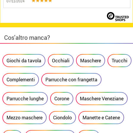
07/11/2024
Cos'altro manca?
Giochi da tavola
Occhiali
Maschere
Trucchi
Complementi
Parrucche con frangetta
Parrucche lunghe
Corone
Maschere Veneziane
Mezzo maschere
Ciondolo
Manette e Catene