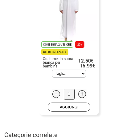
CONSEGNA 24/48 ORE
-20%
OFERTTA FLASH ⚡
Costume da suora
12.50€ -
bianca per
15.99€
bambina
-
+
AGGIUNGI
Categorie correlate