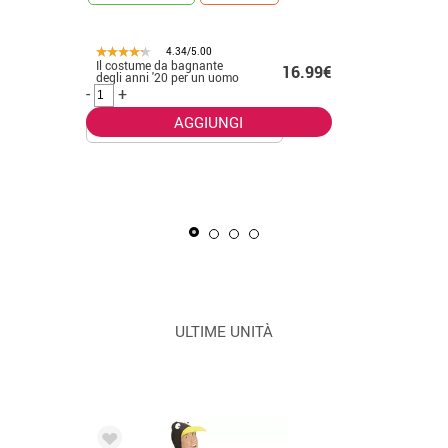
4.34/5.00
Il costume da bagnante
.50€
16.99€
CONSEGNA 2
degli anni '20 per un uomo
-
+
AGGIUNGI
La Masca
uomo
-
+
ULTIME UNITÀ