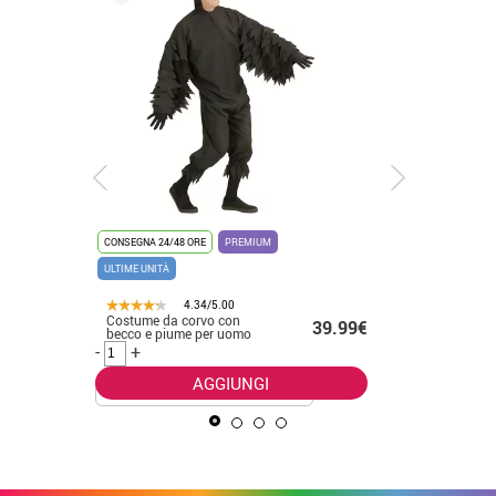
CONSEGNA 24/48 ORE
PREMIUM
CONSEGNA 2
ULTIME UNITÀ
4.34/5.00
Costume da corvo con
Elegante
.50€
39.99€
becco e piume per uomo
vampiro 
-
+
-
+
AGGIUNGI