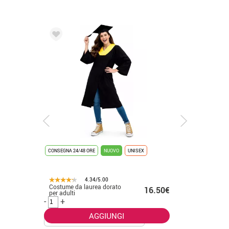
CONSEGNA 24/48 ORE
NUOVO
UNISEX
CONSEGNA 2
4.34/5.00
Costume da laurea dorato
Costume 
.50€
16.50€
per adulti
placcato 
-
+
-
+
AGGIUNGI