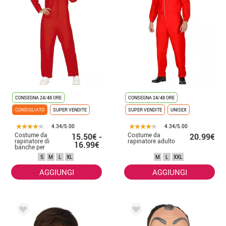
CONSEGNA 24/48 ORE
CONSEGNA 24/48 ORE
CONSIGLIATO
SUPER VENDITE
SUPER VENDITE
UNISEX
4.34/5.00
4.34/5.00
Costume da
Costume da
15.50€ -
20.99€
rapinatore di
rapinatore adulto
16.99€
banche per
donna
S
M
L
XL
M
L
XXL
AGGIUNGI
AGGIUNGI