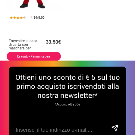
4.34/5.00
Travestire la casa
33.50€
di carta con
maschera per
adulti
Esaurito - Fammi sapere
Ottieni uno sconto di € 5 sul tuo
primo acquisto iscrivendoti alla
nostra newsletter*
*Acquisti oltre 50€