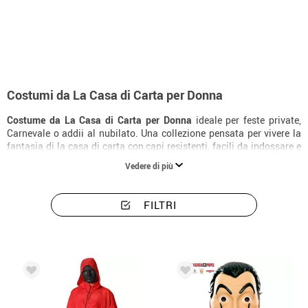
Inizio
Costumi
Costumi donna La casa di Carta
Costumi da La Casa di Carta per Donna
Costume da La Casa di Carta per Donna
ideale per feste private,
Carnevale o addii al nubilato. Una collezione pensata per vivere la
fantasia di la casa di carta con capi resistenti, facili da indossare e
con una finitura molto slanciante.
Vedere di più
FILTRI