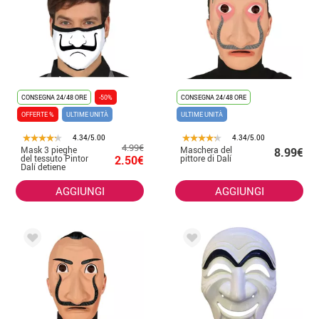
CONSEGNA 24/48 ORE
-50%
CONSEGNA 24/48 ORE
OFFERTE %
ULTIME UNITÀ
ULTIME UNITÀ
4.34/5.00
4.34/5.00
4.99€
Mask 3 pieghe
Maschera del
8.99€
del tessuto Pintor
2.50€
pittore di Dalí
Dalí detiene
adulti
AGGIUNGI
AGGIUNGI