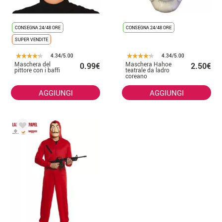
CONSEGNA 24/48 ORE
CONSEGNA 24/48 ORE
SUPER VENDITE
4.34/5.00
4.34/5.00
Maschera del
Maschera Hahoe
0.99€
2.50€
pittore con i baffi
teatrale da ladro
coreano
AGGIUNGI
AGGIUNGI