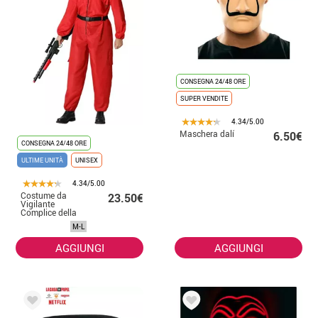
CONSEGNA 24/48 ORE
SUPER VENDITE
4.34/5.00
Maschera dalí
6.50€
CONSEGNA 24/48 ORE
ULTIME UNITÀ
UNISEX
4.34/5.00
Costume da
23.50€
Vigilante
Complice della
Scimmia Rossa
M-L
per adulto
AGGIUNGI
AGGIUNGI