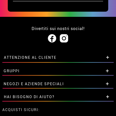
Divertiti sui nostri social!
ATTENZIONE AL CLIENTE
• Su di noi
GRUPPI
• Condizioni di vendita
• Avviso legale
privacy
Sconti speciali per gruppi.
NEGOZI E AZIENDE SPECIALI
• Attenzione al cliente
Contattaci qui
• Utilizzo dei cookies
Sconti speciali per gruppi.
HAI BISOGNO DI AIUTO?
•
Impostazioni dei cookie
Contattaci qui
Non ho ancora fatto l'ordine
ACQUISTI SICURI:
Ho gia realizzato l’ordine