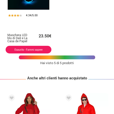
4.34/5.00
Maschera LED
23.50€
blu di Dalí e La
Casa de Papel
Esaurito - Fammi sapere
Hai visto
5
di 5 prodotti
Anche altri clienti hanno acquistato