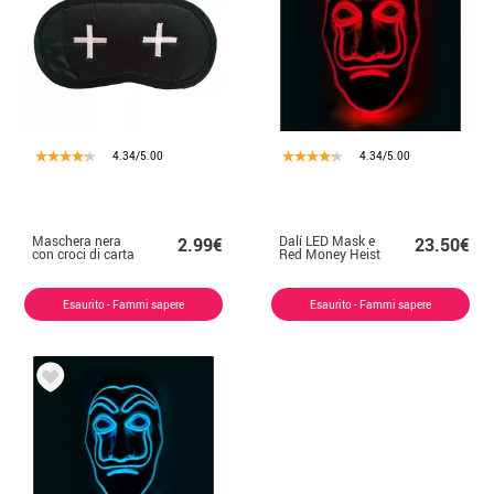
4.34/5.00
4.34/5.00
Maschera nera
Dalí LED Mask e
2.99€
23.50€
con croci di carta
Red Money Heist
Esaurito - Fammi sapere
Esaurito - Fammi sapere