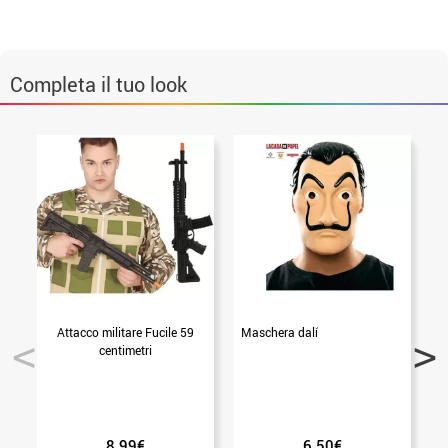
Completa il tuo look
Attacco militare Fucile 59
Maschera dalí
B
centimetri
8.99€
6.50€