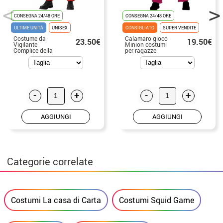
CONSEGNA 24/48 ORE
CONSEGNA 24/48 ORE
ULTIME UNITÀ
UNISEX
CONSIGLIATO
SUPER VENDITE
Costume da
Calamaro gioco
23.50€
19.50€
Vigilante
Minion costumi
Complice della
per ragazze
Scimmia Rossa
per adulto
-
+
-
+
AGGIUNGI
AGGIUNGI
Categorie correlate
Costumi La casa di Carta
Costumi Squid Game