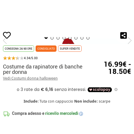
Inizio
Costumi
Costumi per feste
Costume da rapinatore di banche per do
CONSEGNA 24/48 ORE
CONSIGLIATO
SUPER VENDITE
4.34/5.00
16.99€ -
Costume da rapinatore di banche
18.50€
per donna
Vedi Costumi donna halloween
Include
: Tuta con cappuccio
Non include:
scarpe
Compra adesso e
ricevilo
mercoledì
i