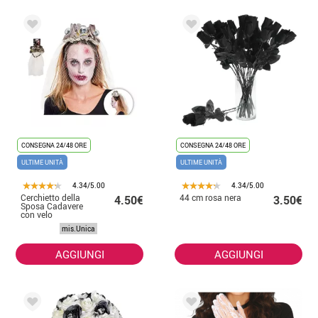
CONSEGNA 24/48 ORE
CONSEGNA 24/48 ORE
ULTIME UNITÀ
ULTIME UNITÀ
4.34/5.00
4.34/5.00
Cerchietto della
44 cm rosa nera
4.50€
3.50€
Sposa Cadavere
con velo
mis.Unica
AGGIUNGI
AGGIUNGI