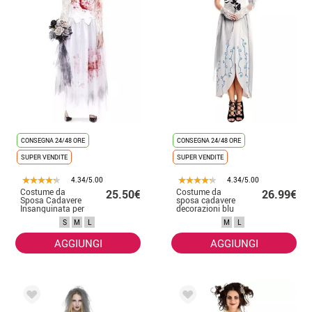
CONSEGNA 24/48 ORE
CONSEGNA 24/48 ORE
SUPER VENDITE
SUPER VENDITE
4.34/5.00
4.34/5.00
Costume da
Costume da
25.50€
26.99€
Sposa Cadavere
sposa cadavere
Insanguinata per
decorazioni blu
donna
per donna
S
M
L
M
L
AGGIUNGI
AGGIUNGI