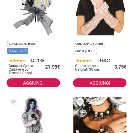
CONSEGNA 24/48 ORE
CONSEGNA 3/5 GIORNI
ULTIME UNITÀ
SUPER VENDITE
4.34/5.00
4.34/5.00
Bouquet Sposa
Guanti bianchi
21.99€
3.75€
Cadavere con
traforati 36 cm.
Teschi e Ragni
AGGIUNGI
AGGIUNGI