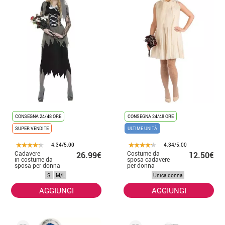
CONSEGNA 24/48 ORE
CONSEGNA 24/48 ORE
SUPER VENDITE
ULTIME UNITÀ
4.34/5.00
4.34/5.00
Cadavere
Costume da
26.99€
12.50€
in costume da
sposa cadavere
sposa per donna
per donna
S
M/L
Unica donna
AGGIUNGI
AGGIUNGI