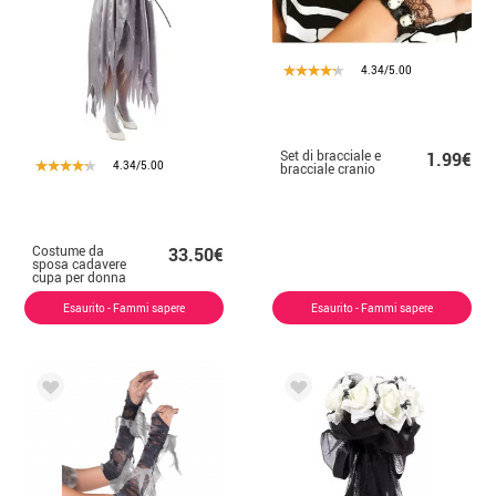
4.34/5.00
Set di bracciale e
1.99€
4.34/5.00
bracciale cranio
Costume da
33.50€
sposa cadavere
cupa per donna
Esaurito - Fammi sapere
Esaurito - Fammi sapere