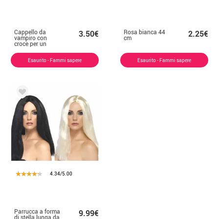
Cappello da
Rosa bianca 44
3.50€
2.25€
vampiro con
cm
croce per un
uomo
Esaurito - Fammi sapere
Esaurito - Fammi sapere
4.34/5.00
Parrucca a forma
9.99€
di stella lunga da