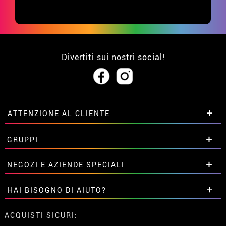
Divertiti sui nostri social!
ATTENZIONE AL CLIENTE
• Su di noi
GRUPPI
• Condizioni di vendita
• Avviso legale
privacy
Sconti speciali per gruppi.
NEGOZI E AZIENDE SPECIALI
• Attenzione al cliente
Contattaci qui
• Utilizzo dei cookies
Sconti speciali per gruppi.
HAI BISOGNO DI AIUTO?
•
Impostazioni dei cookie
Contattaci qui
Non ho ancora fatto l'ordine
ACQUISTI SICURI: