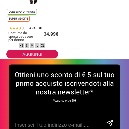
CONSEGNA 24/48 ORE
SUPER VENDITE
4.34/5.00
Costume da
34.99€
sposa cadavere
per donna
XS
S
M
L
XL
AGGIUNGI
Ottieni uno sconto di € 5 sul tuo
primo acquisto iscrivendoti alla
nostra newsletter*
*Acquisti oltre 50€