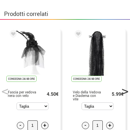
Prodotti correlati
CONSEGNA 24/48 ORE
CONSEGNA 24/48 ORE
Fascia per vedova
Velo della Vedova
4.50€
5.99€
nera con velo
e Diadema con
vite
-
+
-
+