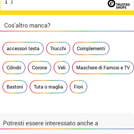
1
2
Cos'altro manca?
accessori testa
Trucchi
Complementi
Cilindri
Corone
Veli
Maschere di Famosi e TV
Bastoni
Tuta o maglia
Fiori
Potresti essere interessato anche a