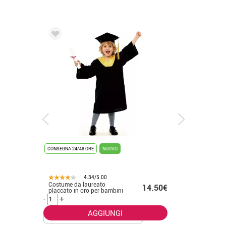
CONSEGNA 24/48 ORE
NUOVO
CONSEGNA 2
4.34/5.00
Costume da laureato
Costume 
.50€
14.50€
placcato in oro per bambini
bianco p
-
+
-
+
AGGIUNGI