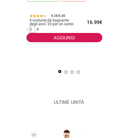
4.34/5.00
Il costume da bagnante
.50€
16.99€
CONSEGNA 2
degli anni '20 per un uomo
-
+
AGGIUNGI
La Masca
uomo
-
+
ULTIME UNITÀ