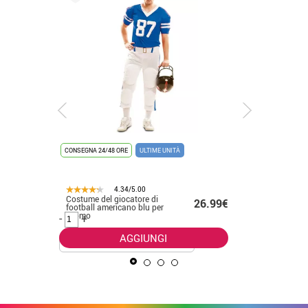
CONSEGNA 24/48 ORE
ULTIME UNITÀ
CONSEGNA 2
4.34/5.00
Costume del giocatore di
Costume n
.99€
26.99€
football americano blu per
donna
l'uomo
-
+
-
+
AGGIUNGI