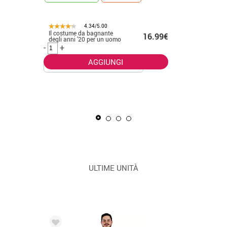
4.34/5.00
Il costume da bagnante
.50€
16.99€
CONSEGNA 2
degli anni '20 per un uomo
-
+
AGGIUNGI
La Masca
uomo
-
+
ULTIME UNITÀ