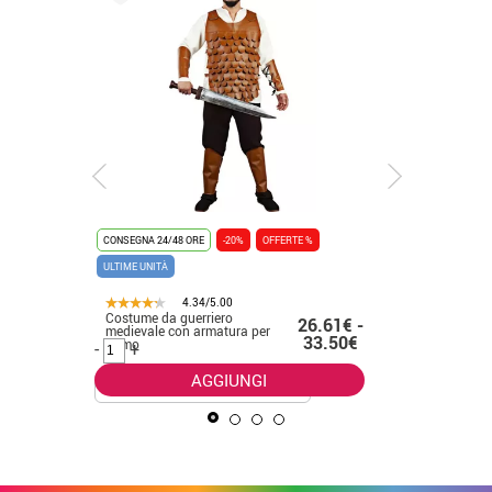
CONSEGNA 24/48 ORE
-20%
OFFERTE %
CONSEGNA 2
ULTIME UNITÀ
4.34/5.00
Costume da guerriero
Costume 
.50€
26.61€ -
medievale con armatura per
marrone 
33.50€
uomo
-
+
-
+
AGGIUNGI