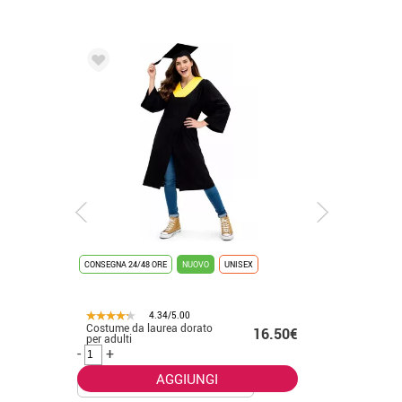
CONSEGNA 24/48 ORE
NUOVO
UNISEX
CONSEGNA 2
4.34/5.00
Costume da laurea dorato
Costume 
.50€
16.50€
per adulti
placcato 
-
+
-
+
AGGIUNGI