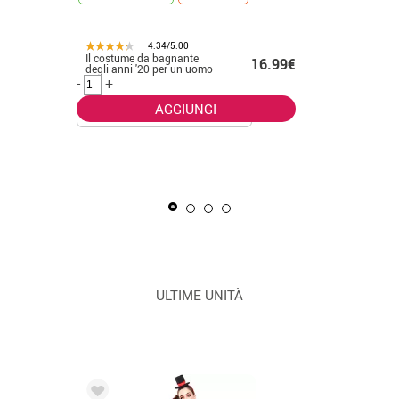
4.34/5.00
Il costume da bagnante
.50€
16.99€
CONSEGNA 2
degli anni '20 per un uomo
-
+
AGGIUNGI
La Masca
uomo
-
+
ULTIME UNITÀ