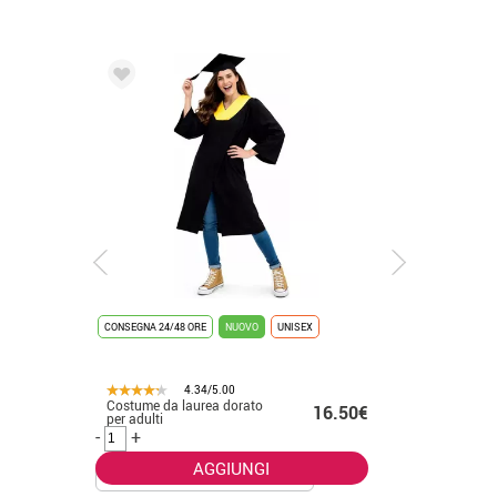
CONSEGNA 24/48 ORE
NUOVO
UNISEX
CONSEGNA 2
4.34/5.00
Costume da laurea dorato
Costume 
.50€
16.50€
per adulti
placcato 
-
+
-
+
AGGIUNGI