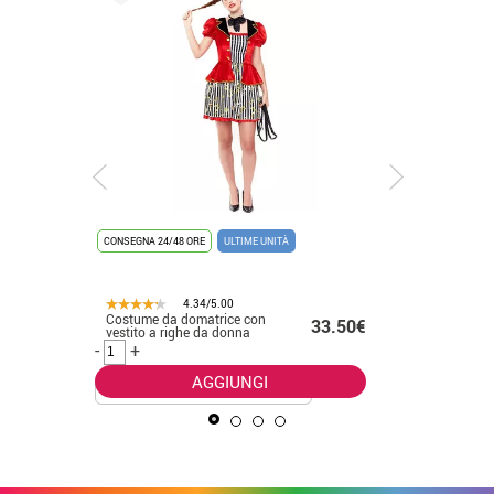
CONSEGNA 24/48 ORE
ULTIME UNITÀ
CONSEGNA 2
4.34/5.00
Costume da domatrice con
Costume 
.50€
33.50€
vestito a righe da donna
America 
uomo
-
+
-
+
AGGIUNGI