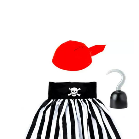
Inizio
Costumi
Costumi da Pirati e Corsari
Costumi pirati, bucaneri e cors