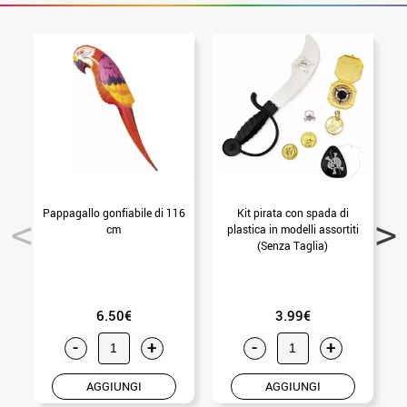
Pappagallo gonfiabile di 116
Kit pirata con spada di
T
cm
plastica in modelli assortiti
(Senza Taglia)
6.50€
3.99€
-
+
-
+
AGGIUNGI
AGGIUNGI