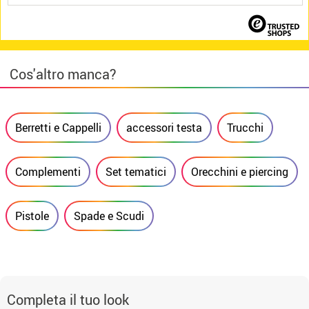
Cos'altro manca?
Berretti e Cappelli
accessori testa
Trucchi
Complementi
Set tematici
Orecchini e piercing
Pistole
Spade e Scudi
Completa il tuo look