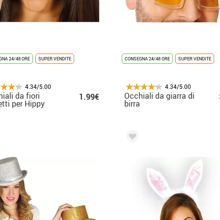
NA 24/48 ORE
SUPER VENDITE
CONSEGNA 24/48 ORE
SUPER VENDITE
4.34/5.00
4.34/5.00
iali da fiori
Occhiali da giarra di
1.99€
etti per Hippy
birra