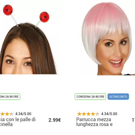
NA 24/48 ORE
CONSEGNA 24/48 ORE
ULTIME UNITÀ
4.34/5.00
4.34/5.00
ia con le palle di
Parrucca mezza
2.99€
1
inella
lunghezza rosa e
bianca