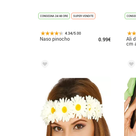
CONSEGNA 24/48 ORE
SUPER VENDITE
CONSEG
4.34/5.00
Naso pinocho
Ali d
0.99€
cm a