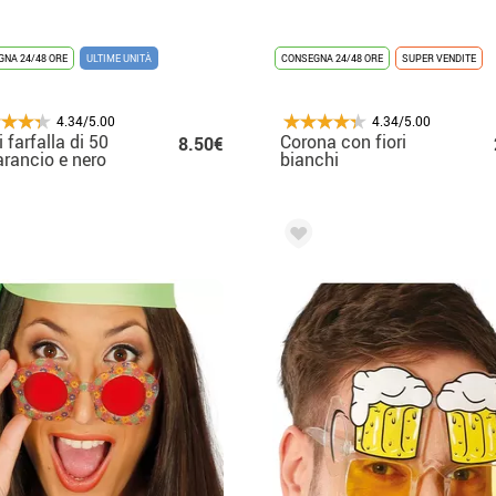
NA 24/48 ORE
ULTIME UNITÀ
CONSEGNA 24/48 ORE
SUPER VENDITE
4.34/5.00
4.34/5.00
i farfalla di 50
Corona con fiori
8.50€
rancio e nero
bianchi