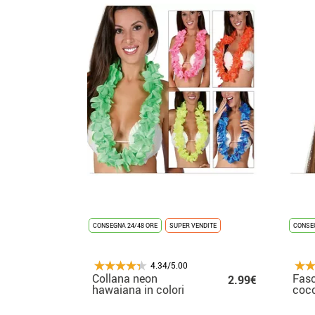
CONSEGNA 24/48 ORE
SUPER VENDITE
CONSEG
4.34/5.00
Collana neon
Fasc
2.99€
hawaiana in colori
cocc
assortiti