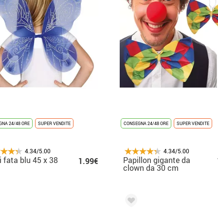
NA 24/48 ORE
SUPER VENDITE
CONSEGNA 24/48 ORE
SUPER VENDITE
4.34/5.00
4.34/5.00
di fata blu 45 x 38
Papillon gigante da
1.99€
clown da 30 cm