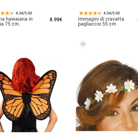
4.34/5.00
4.34/5.00
na hawaiana in
Immagini di cravatta
8.99€
ia 75 cm.
pagliaccio 55 cm .