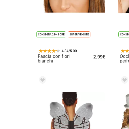
CONSEGNA 24/48 ORE
SUPER VENDITE
CONSEG
4.34/5.00
Fascia con fiori
Occh
2.99€
bianchi
perf