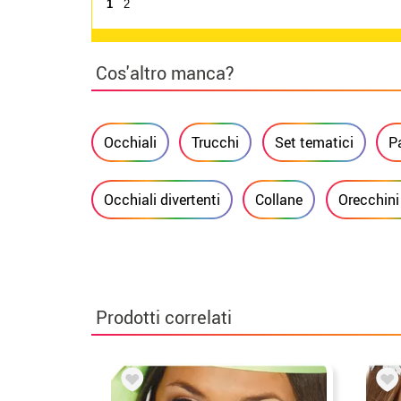
1
2
Cos'altro manca?
Occhiali
Trucchi
Set tematici
P
Occhiali divertenti
Collane
Orecchini
Prodotti correlati