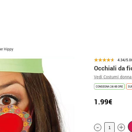
per Hippy
4.34/5.0
Occhiali da fi
Vedi Costumi donna
CONSEGNA 24/48 ORE
SU
1.99€
-
+