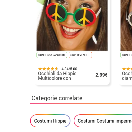
CONSEGNA 24/48 ORE
SUPER VENDITE
CONSEG
4.34/5.00
Occhiali da Hippie
Occh
2.99€
Multicolore con
diam
simbolo della pace
Categorie correlate
Costumi Hippie
Costumi Costumi imperme