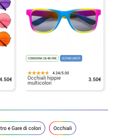
CONSEGNA 24/48 ORE
ULTIME UNITÀ
4.34/5.00
Occhiali hippie
4.50€
3.50€
multicolori
ro e Gare di colori
Occhiali