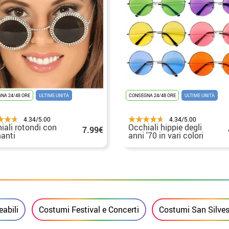
NA 24/48 ORE
ULTIME UNITÀ
CONSEGNA 24/48 ORE
ULTIME UNITÀ
4.34/5.00
4.34/5.00
iali rotondi con
Occhiali hippie degli
7.99€
anti
anni '70 in vari colori
abili
Costumi Festival e Concerti
Costumi San Silvest