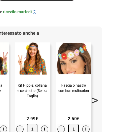
 e
ricevilo
martedì
i
interessato anche a
ra
Kit Hippie: collana
Fascia o nastro
Fascia o nastro
e
e cerchietto (Senza
con fiori multicolori
con fiori bianchi
Taglia)
2.99€
2.50€
3.50€
+
-
+
-
+
-
+