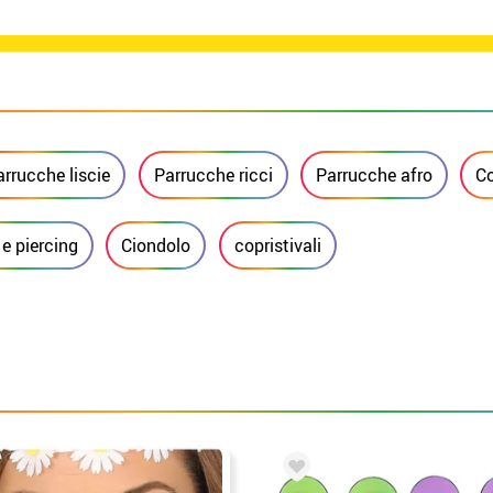
arrucche liscie
Parrucche ricci
Parrucche afro
C
 e piercing
Ciondolo
copristivali