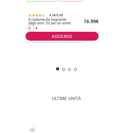
4.34/5.00
Il costume da bagnante
.50€
16.99€
CONSEGNA 2
degli anni '20 per un uomo
-
+
AGGIUNGI
La Masca
uomo
-
+
ULTIME UNITÀ