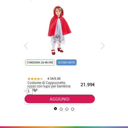
CONSEGNA 24/48 ORE
ULTIME UNITÀ
CONSEGNA 2
ULTIME UNI
4.34/5.00
Costume di Cappuccetto
Costume 
.50€
21.99€
rosso con lupo per bambina
anni '50 
e bebé
-
+
-
+
AGGIUNGI