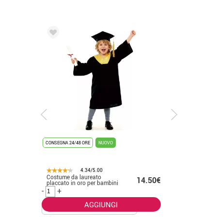
CONSEGNA 24/48 ORE
NUOVO
CONSEGNA 2
4.34/5.00
Costume da laureato
Costume 
.50€
14.50€
placcato in oro per bambini
per adulti
-
+
-
+
AGGIUNGI