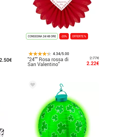
CONSEGNA 24/48 ORE
-20%
OFFERTE %
4.34/5.00
2.77€
"24"" Rosa rossa di
2.50€
2.22€
San Valentino"