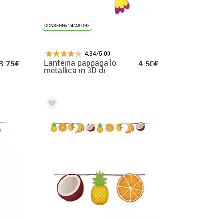
CONSEGNA 24/48 ORE
4.34/5.00
Lanterna pappagallo
3.75€
4.50€
metallica in 3D di
36X28 cm.
arredamento