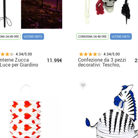
NA 24/48 ORE
ULTIME UNITÀ
CONSEGNA 24/48 ORE
ULTIME UNITÀ
4.34/5.00
4.34/5.00
nterne Zucca
Confezione da 3 pezzi
11.99€
2
Luce per Giardino
decorativi: Teschio,
cm
braccio scheletrico e
gancio da 40 cm