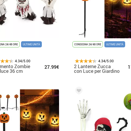
NA 24/48 ORE
ULTIME UNITÀ
CONSEGNA 24/48 ORE
ULTIME UNITÀ
4.34/5.00
4.34/5.00
imento Zombie
2 Lanterne Zucca
27.99€
1
luce 36 cm
con Luce per Giardino
50 cm