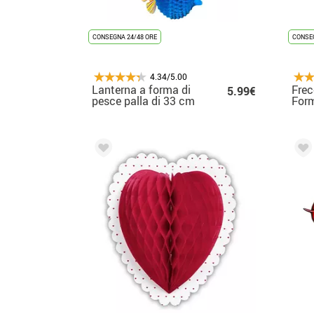
CONSEGNA 24/48 ORE
CONSEG
4.34/5.00
Lanterna a forma di
Frec
5.99€
pesce palla di 33 cm
Form
a nido d'ape in colori
cm/
assortiti