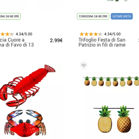
NA 24/48 ORE
CONSEGNA 24/48 ORE
ULTIME UNITÀ
4.34/5.00
4.34/5.00
cia Cuore a
Trifoglio Festa di San
2.99€
a di Favo di 13
Patrizio in fili di rame
dm