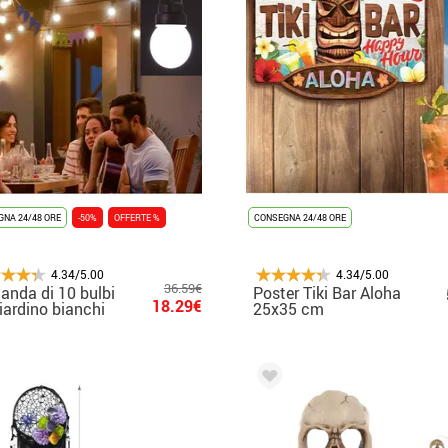
NA 24/48 ORE
-50%
OFFERTE %
CONSEGNA 24/48 ORE
4.34/5.00
4.34/5.00
36.59€
landa di 10 bulbi
Poster Tiki Bar Aloha
18.29€
iardino bianchi
25x35 cm