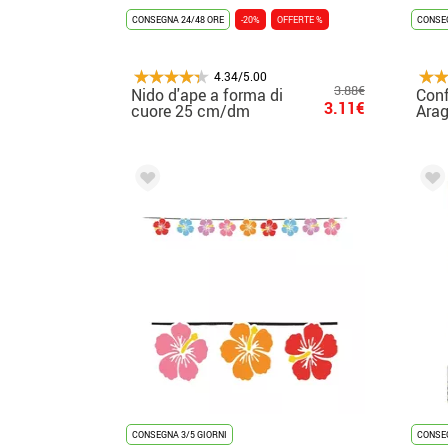
CONSEGNA 24/48 ORE
-20%
OFFERTE %
CONSEG
4.34/5.00
3.88€
Nido d'ape a forma di
Conf
3.11€
cuore 25 cm/dm
Arag
a fo
43 e
CONSEGNA 3/5 GIORNI
CONSEG