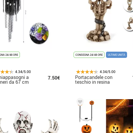
NA 24/48 ORE
CONSEGNA 24/48 ORE
ULTIME UNITÀ
4.34/5.00
4.34/5.00
hiappasogni a
Portacandele con
7.50€
i neri da 67 cm
teschio in resina
9,5x15,5x7,5 cm