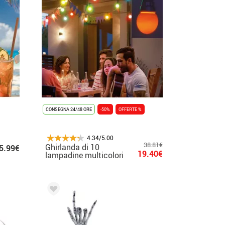
CONSEGNA 24/48 ORE
-50%
OFFERTE %
4.34/5.00
38.81€
Ghirlanda di 10
5.99€
19.40€
lampadine multicolori
per giardino