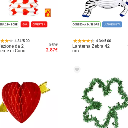
NA 24/48 ORE
-20%
OFFERTE %
CONSEGNA 24/48 ORE
ULTIME UNITÀ
4.34/5.00
4.34/5.00
3.59€
ezione da 2
Lanterna Zebra 42
2.87€
erne di Cuori
cm
i ignifughi 16x28