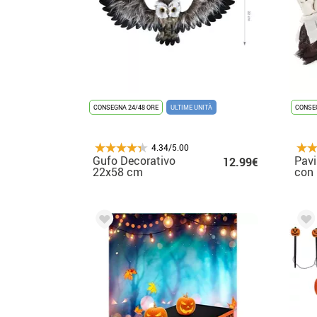
CONSEGNA 24/48 ORE
ULTIME UNITÀ
CONSEG
4.34/5.00
Gufo Decorativo
Pav
12.99€
22x58 cm
con 