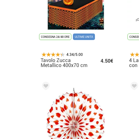
CONSEGNA 24/48 ORE
ULTIME UNITÀ
CONSEG
4.34/5.00
Tavolo Zucca
4 La
4.50€
Metallico 400x70 cm
con 
33 