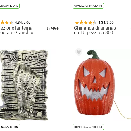
NA 24/48 ORE
CONSEGNA 3/5 GIORNI
4.34/5.00
4.34/5.00
ezione lanterna
Ghirlanda di ananas
5.99€
osta e Granchio
da 15 pezzi da 300
rma di nido d'ape
cm
 29 cm
NA 6/7 GIORNI
CONSEGNA 6/7 GIORNI