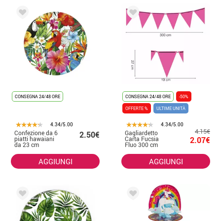
CONSEGNA 24/48 ORE
CONSEGNA 24/48 ORE
-50%
OFFERTE %
ULTIME UNITÀ
4.34/5.00
4.34/5.00
4.15€
Confezione da 6
Gagliardetto
2.50€
piatti hawaiani
Carta Fucsia
2.07€
da 23 cm
Fluo 300 cm
19X27 cm
AGGIUNGI
AGGIUNGI