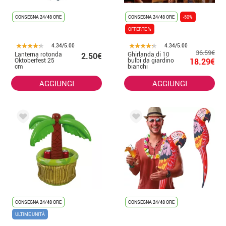
CONSEGNA 24/48 ORE
CONSEGNA 24/48 ORE
-50%
OFFERTE %
4.34/5.00
4.34/5.00
36.59€
Lanterna rotonda
Ghirlanda di 10
2.50€
Oktoberfest 25
bulbi da giardino
18.29€
cm
bianchi
AGGIUNGI
AGGIUNGI
CONSEGNA 24/48 ORE
CONSEGNA 24/48 ORE
ULTIME UNITÀ