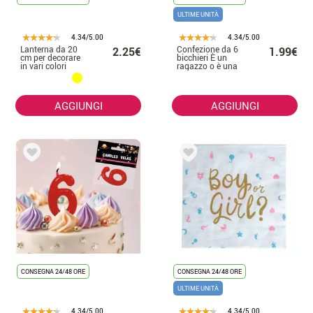
ULTIME UNITÀ
4.34/5.00
4.34/5.00
Lanterna da 20
Confezione da 6
2.25€
1.99€
cm per decorare
bicchieri È un
in vari colori
ragazzo o è una
ragazza
AGGIUNGI
AGGIUNGI
CONSEGNA 24/48 ORE
CONSEGNA 24/48 ORE
ULTIME UNITÀ
4.34/5.00
4.34/5.00