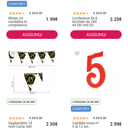
ULTIME UNITÀ
4.34/5.00
4.34/5.00
Blister 24
Confezione da 6
1.99€
2.25€
candeline di
bicchieri da 240
compleanno
ml (90 cm) 50
anni
AGGIUNGI
AGGIUNGI
CONSEGNA 24/48 ORE
CONSEGNA 24/48 ORE
ULTIME UNITÀ
4.34/5.00
4.34/5.00
Gagliardetto 18
Candela rossa nº
2.50€
2.99€
Anni Carta 300
5 di 12 cm