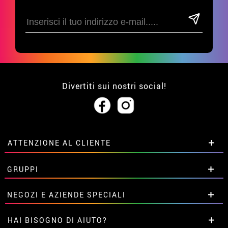
Divertiti sui nostri social!
ATTENZIONE AL CLIENTE
• Su di noi
GRUPPI
• Condizioni di vendita
• Avviso legale
privacy
Sconti speciali per gruppi.
NEGOZI E AZIENDE SPECIALI
• Attenzione al cliente
Contattaci qui
• Utilizzo dei cookies
Sconti speciali per gruppi.
HAI BISOGNO DI AIUTO?