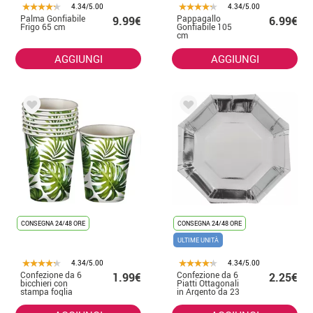
4.34/5.00
4.34/5.00
Palma Gonfiabile
Pappagallo
9.99€
6.99€
Frigo 65 cm
Gonfiabile 105
cm
AGGIUNGI
AGGIUNGI
CONSEGNA 24/48 ORE
CONSEGNA 24/48 ORE
ULTIME UNITÀ
4.34/5.00
4.34/5.00
Confezione da 6
Confezione da 6
1.99€
2.25€
bicchieri con
Piatti Ottagonali
stampa foglia
in Argento da 23
cm