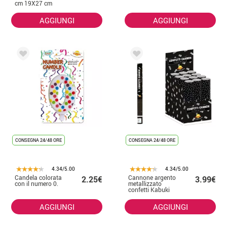
cm 19X27 cm
AGGIUNGI
AGGIUNGI
CONSEGNA 24/48 ORE
CONSEGNA 24/48 ORE
4.34/5.00
4.34/5.00
Candela colorata
Cannone argento
2.25€
3.99€
con il numero 0.
metallizzato
confetti Kabuki
da 50 cm per
matrimoni
AGGIUNGI
AGGIUNGI