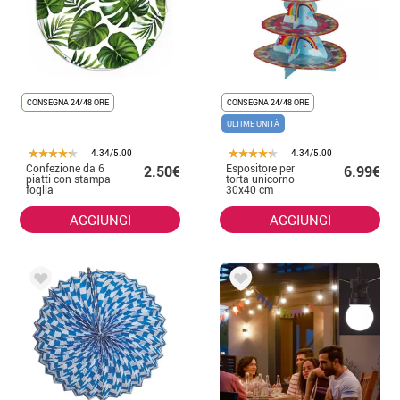
CONSEGNA 24/48 ORE
CONSEGNA 24/48 ORE
ULTIME UNITÀ
4.34/5.00
4.34/5.00
Confezione da 6
Espositore per
2.50€
6.99€
piatti con stampa
torta unicorno
foglia
30x40 cm
AGGIUNGI
AGGIUNGI