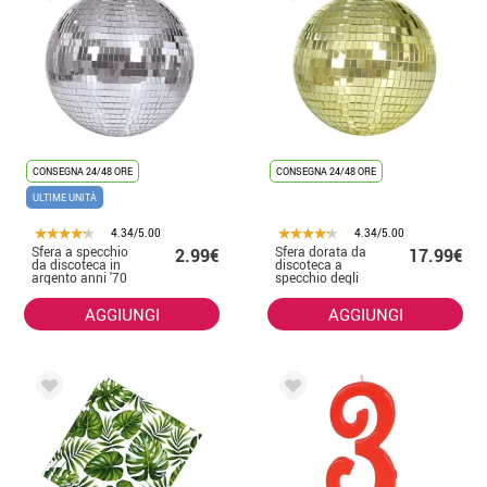
CONSEGNA 24/48 ORE
CONSEGNA 24/48 ORE
ULTIME UNITÀ
4.34/5.00
4.34/5.00
Sfera a specchio
Sfera dorata da
2.99€
17.99€
da discoteca in
discoteca a
argento anni '70
specchio degli
da 10 cm
anni '70, 20 cm
AGGIUNGI
AGGIUNGI