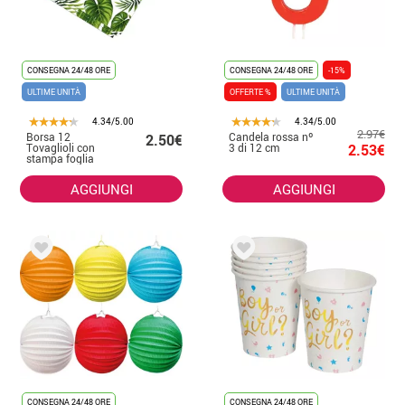
CONSEGNA 24/48 ORE
CONSEGNA 24/48 ORE
-15%
ULTIME UNITÀ
OFFERTE %
ULTIME UNITÀ
4.34/5.00
4.34/5.00
2.97€
Borsa 12
Candela rossa nº
2.50€
Tovaglioli con
3 di 12 cm
2.53€
stampa foglia
AGGIUNGI
AGGIUNGI
CONSEGNA 24/48 ORE
CONSEGNA 24/48 ORE