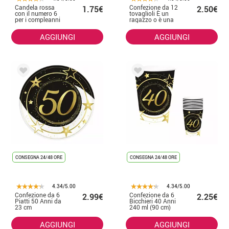
Candela rossa
Confezione da 12
1.75€
2.50€
con il numero 6
tovaglioli È un
per i compleanni
ragazzo o è una
ragazza
AGGIUNGI
AGGIUNGI
CONSEGNA 24/48 ORE
CONSEGNA 24/48 ORE
4.34/5.00
4.34/5.00
Confezione da 6
Confezione da 6
2.99€
2.25€
Piatti 50 Anni da
Bicchieri 40 Anni
23 cm
240 ml (90 cm)
AGGIUNGI
AGGIUNGI