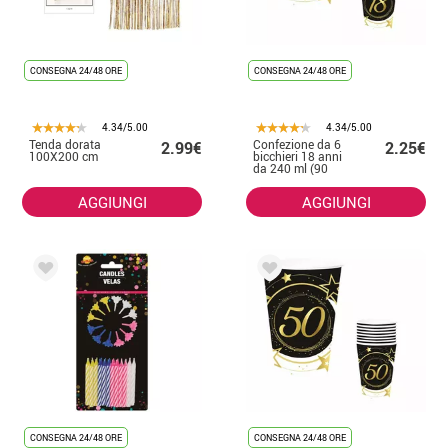
CONSEGNA 24/48 ORE
CONSEGNA 24/48 ORE
4.34/5.00
4.34/5.00
Tenda dorata
Confezione da 6
2.99€
2.25€
100X200 cm
bicchieri 18 anni
da 240 ml (90
cm)
AGGIUNGI
AGGIUNGI
CONSEGNA 24/48 ORE
CONSEGNA 24/48 ORE