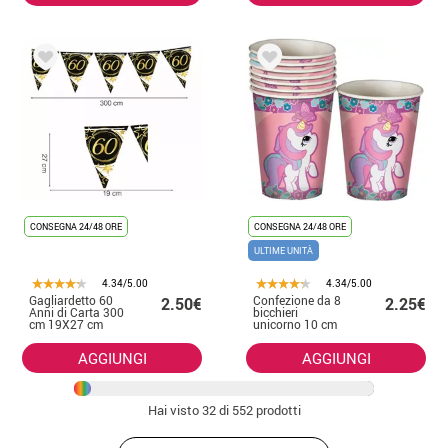
CONSEGNA 24/48 ORE
CONSEGNA 24/48 ORE
ULTIME UNITÀ
4.34/5.00
4.34/5.00
Gagliardetto 60
Confezione da 8
2.50€
2.25€
Anni di Carta 300
bicchieri
cm 19X27 cm
unicorno 10 cm
AGGIUNGI
AGGIUNGI
Hai visto
32
di 552 prodotti