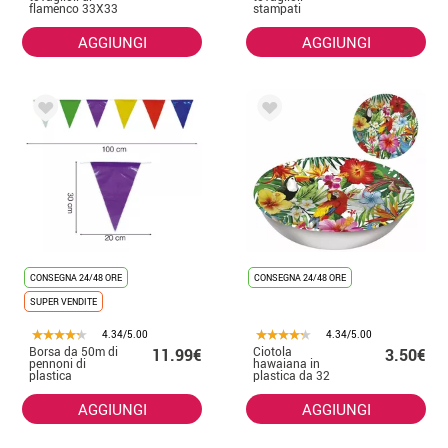
flamenco 33X33
stampati
cm
hawaiani 33X33
cm
AGGIUNGI
AGGIUNGI
CONSEGNA 24/48 ORE
CONSEGNA 24/48 ORE
SUPER VENDITE
4.34/5.00
4.34/5.00
Borsa da 50m di
Ciotola
11.99€
3.50€
pennoni di
hawaiana in
plastica
plastica da 32
cm
AGGIUNGI
AGGIUNGI