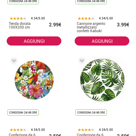
CONSEGNA 24/48 ORE
CONSEGNA 24/48 ORE
4.34/5.00
4.34/5.00
Tenda dorata
Cannone argento
2.99€
3.99€
100X200 cm
metallizzato
confetti Kabuki
da 50 cm per
matrimoni
AGGIUNGI
AGGIUNGI
CONSEGNA 24/48 ORE
CONSEGNA 24/48 ORE
4.34/5.00
4.34/5.00
Confezione da 6
Confezione da 6