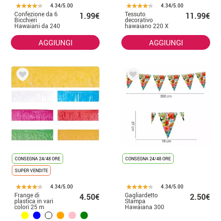
4.34/5.00
4.34/5.00
Confezione da 6
Tessuto
1.99€
11.99€
Bicchieri
decorativo
Hawaiani da 240
hawaiano 220 X
ml (9 cm)
150 cm
AGGIUNGI
AGGIUNGI
CONSEGNA 24/48 ORE
CONSEGNA 24/48 ORE
SUPER VENDITE
4.34/5.00
4.34/5.00
Frange di
Gagliardetto
4.50€
2.50€
plastica in vari
Stampa
colori 25 m
Hawaiana 300
cm Carta 19X27
cm