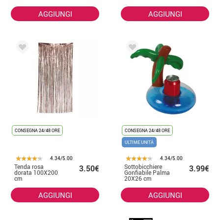
AGGIUNGI
AGGIUNGI
CONSEGNA 24/48 ORE
CONSEGNA 24/48 ORE
ULTIME UNITÀ
4.34/5.00
4.34/5.00
Tenda rosa
Sottobicchiere
3.50€
3.99€
dorata 100X200
Gonfiabile Palma
cm
20X26 cm
AGGIUNGI
AGGIUNGI