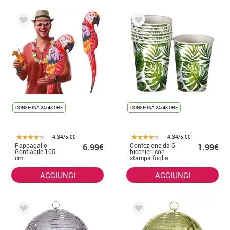
CONSEGNA 24/48 ORE
CONSEGNA 24/48 ORE
4.34/5.00
4.34/5.00
Pappagallo
Confezione da 6
6.99€
1.99€
Gonfiabile 105
bicchieri con
cm
stampa foglia
AGGIUNGI
AGGIUNGI