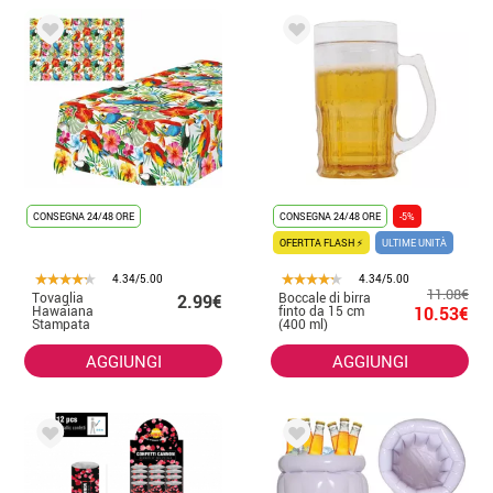
CONSEGNA 24/48 ORE
CONSEGNA 24/48 ORE
-5%
OFERTTA FLASH ⚡
ULTIME UNITÀ
4.34/5.00
4.34/5.00
11.08€
Tovaglia
Boccale di birra
2.99€
Hawaiana
finto da 15 cm
10.53€
Stampata
(400 ml)
137X274 cm
AGGIUNGI
AGGIUNGI