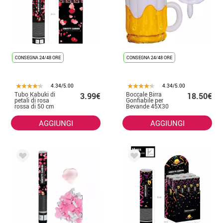
CONSEGNA 24/48 ORE
CONSEGNA 24/48 ORE
4.34/5.00
4.34/5.00
Tubo Kabuki di
Boccale Birra
3.99€
18.50€
petali di rosa
Gonfiabile per
rossa di 50 cm
Bevande 45X30
per i matrimoni
cm
AGGIUNGI
AGGIUNGI