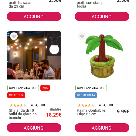
2.50€
2.50€
piatti hawaiani
piatti con stampa
da 23 cm
foglia
AGGIUNGI
AGGIUNGI
CONSEGNA 24/48 ORE
-50%
CONSEGNA 24/48 ORE
OFFERTE %
ULTIME UNITÀ
4.34/5.00
4.34/5.00
36.59€
Ghirlanda di 10
Palma Gonfiabile
9.99€
bulbi da giardino
18.29€
Frigo 65 cm
bianchi
AGGIUNGI
AGGIUNGI