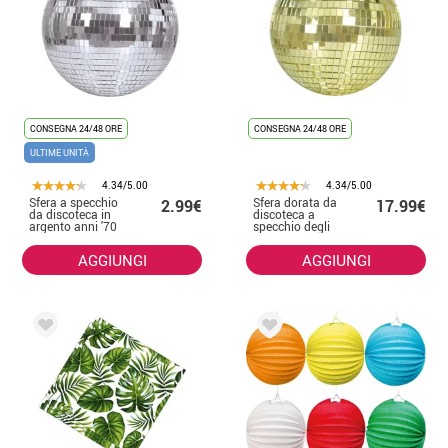
CONSEGNA 24/48 ORE
CONSEGNA 24/48 ORE
ULTIME UNITÀ
4.34/5.00
4.34/5.00
Sfera a specchio
Sfera dorata da
2.99€
17.99€
da discoteca in
discoteca a
argento anni '70
specchio degli
da 10 cm
anni '70, 20 cm
AGGIUNGI
AGGIUNGI