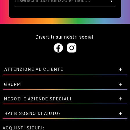
Divertiti sui nostri social!
ATTENZIONE AL CLIENTE
• Su di noi
GRUPPI
• Condizioni di vendita
• Avviso legale
privacy
Sconti speciali per gruppi.
NEGOZI E AZIENDE SPECIALI
• Attenzione al cliente
Contattaci qui
• Utilizzo dei cookies
Sconti speciali per gruppi.
HAI BISOGNO DI AIUTO?
•
Impostazioni dei cookie
Contattaci qui
Non ho ancora fatto l'ordine
ACQUISTI SICURI: