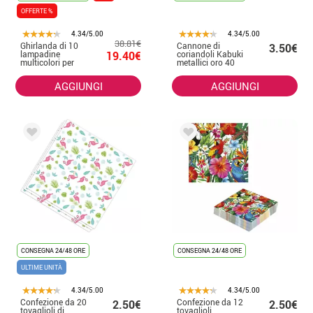
OFFERTE %
4.34/5.00
4.34/5.00
38.81€
Ghirlanda di 10
Cannone di
3.50€
lampadine
19.40€
coriandoli Kabuki
multicolori per
metallici oro 40
giardino
cm
AGGIUNGI
AGGIUNGI
CONSEGNA 24/48 ORE
CONSEGNA 24/48 ORE
ULTIME UNITÀ
4.34/5.00
4.34/5.00
Confezione da 20
Confezione da 12
2.50€
2.50€
tovaglioli di
tovaglioli