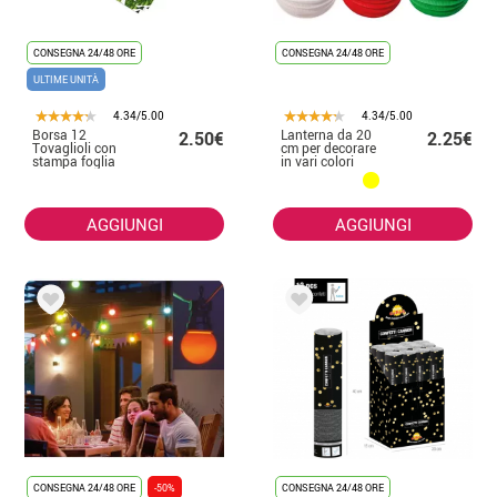
CONSEGNA 24/48 ORE
CONSEGNA 24/48 ORE
ULTIME UNITÀ
4.34/5.00
4.34/5.00
Borsa 12
Lanterna da 20
2.50€
2.25€
Tovaglioli con
cm per decorare
stampa foglia
in vari colori
AGGIUNGI
AGGIUNGI
CONSEGNA 24/48 ORE
-50%
CONSEGNA 24/48 ORE