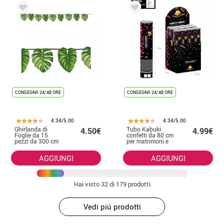
CONSEGNA 24/48 ORE
CONSEGNA 24/48 ORE
4.34/5.00
4.34/5.00
Ghirlanda di
Tubo Kabuki
4.50€
4.99€
Foglie da 15
confetti da 80 cm
pezzi da 300 cm
per matrimoni e
celebrazioni
AGGIUNGI
AGGIUNGI
Hai visto
32
di 179 prodotti
Vedi piú prodotti