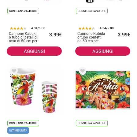
CONSEGNA 24/48 ORE
CONSEGNA 24/48 ORE
4.34/5.00
4.34/5.00
Cannone Kabuki
Cannone Kabuki
3.99€
3.99€
o tubo di petali di
o tubo confetti
rosa di 50 cm per
da 60 cm per
i matrimoni
matrimoni e
celebrazioni
AGGIUNGI
AGGIUNGI
CONSEGNA 24/48 ORE
CONSEGNA 24/48 ORE
ULTIME UNITÀ