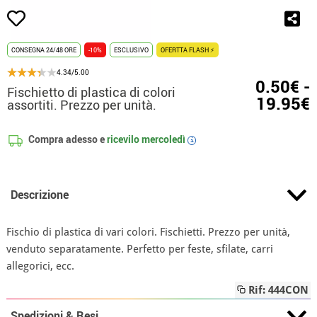
CONSEGNA 24/48 ORE
-10%
ESCLUSIVO
OFERTTA FLASH ⚡
4.34/5.00
0.50€ -
Fischietto di plastica di colori
19.95€
assortiti. Prezzo per unità.
Compra adesso e
ricevilo
mercoledì
i
Descrizione
Fischio di plastica di vari colori. Fischietti. Prezzo per unità,
venduto separatamente. Perfetto per feste, sfilate, carri
allegorici, ecc.
Rif: 444CON
Spedizioni & Resi