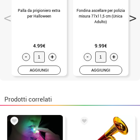
Palla da prigioniero extra
Fondina ascellare per polizia
F
per Halloween
misura 77x11,5 cm (Unica
Adulto)
4.99€
9.99€
-
+
-
+
AGGIUNGI
AGGIUNGI
Prodotti correlati