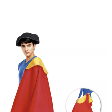
Inizio
Accessori
Grande mantello da torero rosso e oro misura 150x70 cm