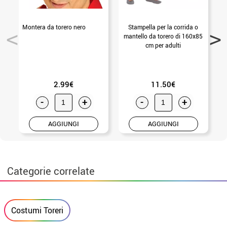
Montera da torero nero
Stampella per la corrida o
C
mantello da torero di 160x85
cm per adulti
2.99€
11.50€
-
+
-
+
AGGIUNGI
AGGIUNGI
Categorie correlate
Costumi Toreri