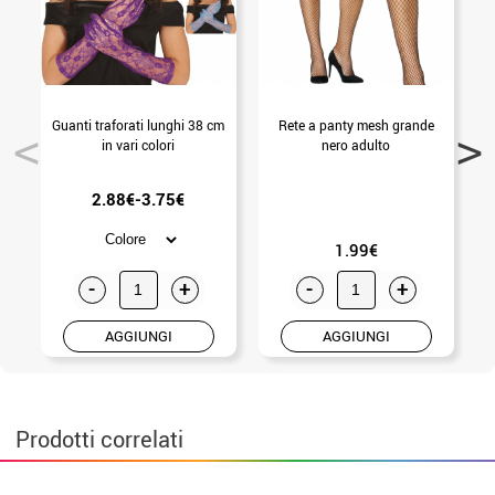
Guanti traforati lunghi 38 cm
Rete a panty mesh grande
in vari colori
nero adulto
2.88€-3.75€
1.99€
-
+
-
+
AGGIUNGI
AGGIUNGI
Prodotti correlati