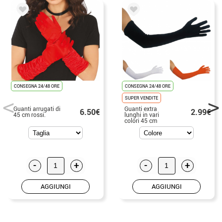
CONSEGNA 24/48 ORE
CONSEGNA 24/48 ORE
SUPER VENDITE
Guanti arrugati di
Guanti extra
6.50€
2.99€
45 cm rossi.
lunghi in vari
colori 45 cm
-
+
-
+
AGGIUNGI
AGGIUNGI