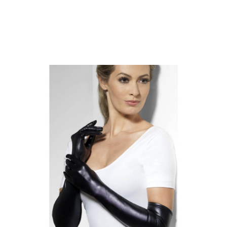
Inizio
Guanti
Guanti neri effetto bagnato